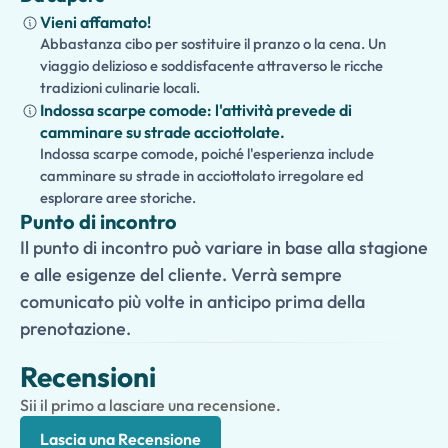
la
Piazza della Signoria
, o il
Mercato di San Lorenzo
per il
Vieni affamato!
perfetto connubio di cultura e cucina.
Abbastanza cibo per sostituire il pranzo o la cena. Un
viaggio delizioso e soddisfacente attraverso le ricche
tradizioni culinarie locali.
Indossa scarpe comode: l'attività prevede di
camminare su strade acciottolate.
Indossa scarpe comode, poiché l'esperienza include
camminare su strade in acciottolato irregolare ed
esplorare aree storiche.
Punto di incontro
Il punto di incontro può variare in base alla stagione
e alle esigenze del cliente. Verrà sempre
comunicato più volte in anticipo prima della
prenotazione.
Recensioni
Sii il primo a lasciare una recensione.
Lascia una Recensione