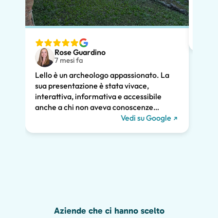
momen
dimos
diver
nostr
speci
Rose Guardino
volev
7 mesi fa
nostr
Lello è un archeologo appassionato. La
atten
sua presentazione è stata vivace,
pross
interattiva, informativa e accessibile
poco.
anche a chi non aveva conoscenze
chiar
pregresse. Ha trattato la storia di Pompei
Vedi su Google
notev
e l'ha collegata alla vita contemporanea.
tutti
Ci ha tenuti tutti coinvolti per tutte le due
diver
ore e raccomandiamo vivamente il suo
Grazie
tour. Ci saremmo persi gran parte della
meraviglia di Pompei senza di lui, inclusi i
graffiti romani mostrati qui sotto!
Aziende che ci hanno scelto