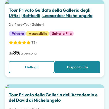
Scelta migliore
Tour Privato Guidato della Galleria degli
Uffizi | Botticelli, Leonardo e Michelangelo
2 a 4 ore
•
Tour Guidati
Privato
Accessibile
Salta la Fila
(35)
85
da
€
a persona
Dettagli
Disponibilità
Scelta migliore
Tour Privato della Galleria dell'Accademia e
del David di Michelangelo