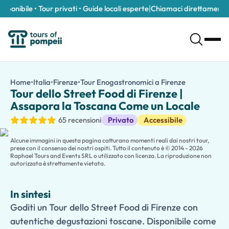
nibile • Tour privati • Guide locali esperte
|
Chiamaci direttamente al
Tour dello Street Food di Firenze | Assapora la Toscana Come u
/it/tour/tour-dello-street-food-di-firenze-assapora-la-tosca
Home
•
Italia
•
Firenze
•
Tour Enogastronomici a Firenze
Tour dello St
Goditi un Tour dello Street Food di Firenze con autentiche degu
Tour dello Street Food di Firenze |
Assapora i sapori del cuore della Toscana nel nostro
Tour dello 
Assapora la Toscana Come un Locale
Scopri i mercati affollati, i negozi di cibo a conduzione familiare
Tour Enogastronomici
65 recensioni
Privato
Accessibile
Viaggi con i bambini? La nostra
versione adatta ai bambini
inc
Vuoi esplorare di più? Estendi il tuo
Tour dello Street Food di Fi
Alcune immagini in questa pagina catturano momenti reali dai nostri tour,
prese con il consenso dei nostri ospiti. Tutto il contenuto è © 2014 - 2026
Raphael Tours and Events SRL o utilizzato con licenza. La riproduzione non
autorizzata è strettamente vietata.
In sintesi
Goditi un Tour dello Street Food di Firenze con
autentiche degustazioni toscane. Disponibile come