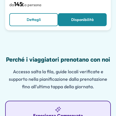
145
da
€
a persona
Dettagli
Disponibilità
Features
Perché i viaggiatori prenotano con noi
Accesso salta la fila, guide locali verificate e
supporto nella pianificazione dalla prenotazione
fino all'ultima tappa della giornata.
Esperienza Comprovata