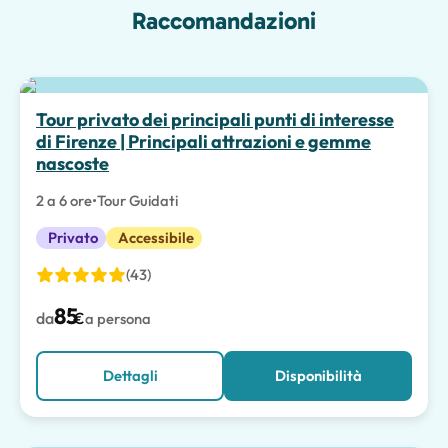
Raccomandazioni
Tour privato dei principali punti di interesse
di Firenze | Principali attrazioni e gemme
nascoste
2 a 6 ore
•
Tour Guidati
Privato
Accessibile
(43)
85
da
€
a persona
Dettagli
Disponibilità