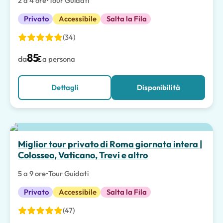
2 a 4 ore
•
Tour Guidati
Privato
Accessibile
Salta la Fila
(34)
85
da
€
a persona
Dettagli
Disponibilità
Scelta migliore
Miglior tour privato di Roma giornata intera |
Colosseo, Vaticano, Trevi e altro
5 a 9 ore
•
Tour Guidati
Privato
Accessibile
Salta la Fila
(47)