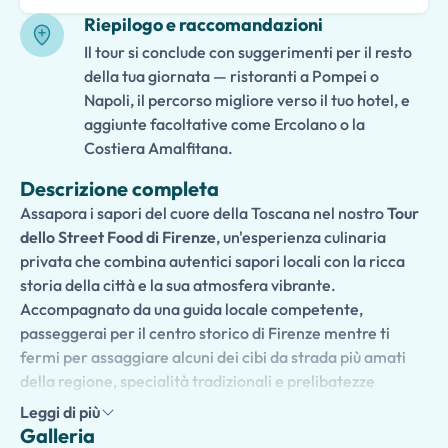
Riepilogo e raccomandazioni
Il tour si conclude con suggerimenti per il resto
della tua giornata — ristoranti a Pompei o
Napoli, il percorso migliore verso il tuo hotel, e
aggiunte facoltative come Ercolano o la
Costiera Amalfitana.
Descrizione completa
Assapora i sapori del cuore della Toscana nel nostro
Tour
dello Street Food di Firenze
, un'esperienza culinaria
privata che combina autentici sapori locali con la ricca
storia della città e la sua atmosfera vibrante.
Accompagnato da una guida locale competente,
passeggerai per il centro storico di Firenze mentre ti
fermi per assaggiare alcuni dei cibi da strada più amati
della regione, specialità tradizionali e prelibatezze
artigianali.
Leggi di più
Galleria
Scopri i mercati affollati, i negozi di cibo a conduzione