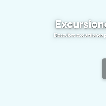
Excursion
Descubre excursiones p