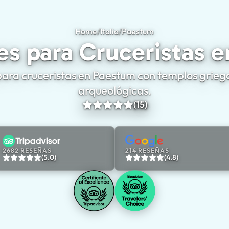
Home
/
Italia
/
Paestum
Excursiones para Cr
es para Cruceristas 
ara cruceristas en Paestum con templos griego
arqueológicas.
(15)
2682 RESEÑAS
214 RESEÑAS
(5.0)
(4.8)