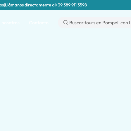
tos
|
Llámanos directamente al
+39 389 911 3598
 nosotros
Contacto