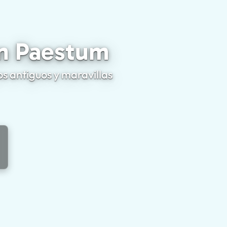
uceristas en Paestum
en Paestum
s antiguos y maravillas