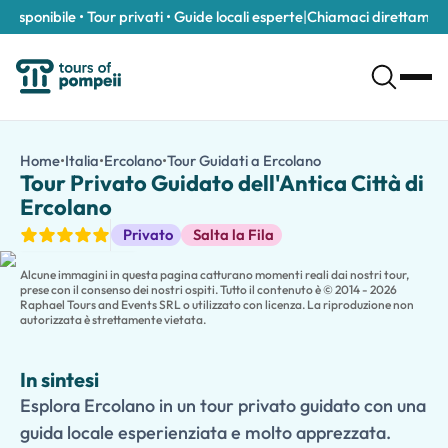
ponibile • Tour privati • Guide locali esperte
|
Chiamaci direttamente a
Tour Privato Guidato dell'Antica Città di Ercolano
/it/tour/tour-privato-guidato-dell-antica-citta-di-ercolano/
14
Home
•
Italia
•
Ercolano
•
Tour Guidati a Ercolano
Tour Privato Guidato
Esplora Ercolano in un tour privato guidato con una guida locale
Tour Privato Guidato dell'Antica Città di
Scopri uno dei siti archeologici meglio conservati del mondo in 
Ercolano
Accompagnato da una guida privata esperta, esplora le strade stra
Tour Guidati
Privato
Salta la Fila
Mentre cammini attraverso l'antica città, ammirerai bellissimi
a
Con una guida privata dedicata esclusivamente al tuo gruppo, godr
Alcune immagini in questa pagina catturano momenti reali dai nostri tour,
prese con il consenso dei nostri ospiti. Tutto il contenuto è © 2014 - 2026
Raphael Tours and Events SRL o utilizzato con licenza. La riproduzione non
autorizzata è strettamente vietata.
In sintesi
Esplora Ercolano in un tour privato guidato con una
guida locale esperienziata e molto apprezzata.