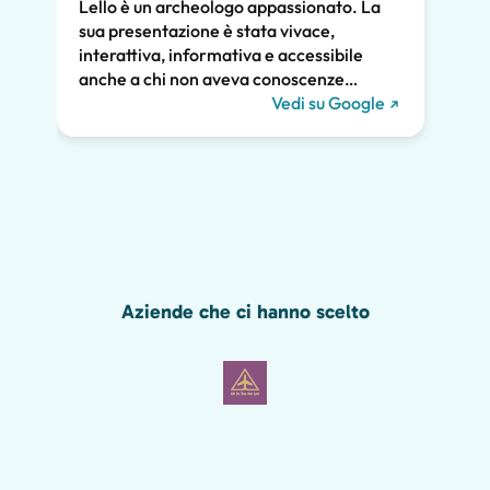
Lello è un archeologo appassionato. La
atten
sua presentazione è stata vivace,
pross
interattiva, informativa e accessibile
poco.
anche a chi non aveva conoscenze
chiar
pregresse. Ha trattato la storia di Pompei
Vedi su Google
notev
e l'ha collegata alla vita contemporanea.
tutti
Ci ha tenuti tutti coinvolti per tutte le due
diver
ore e raccomandiamo vivamente il suo
Grazie
tour. Ci saremmo persi gran parte della
meraviglia di Pompei senza di lui, inclusi i
graffiti romani mostrati qui sotto!
Aziende che ci hanno scelto