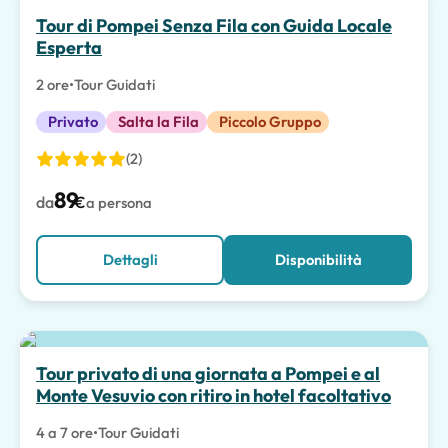
Scelta migliore
Tour di Pompei Senza Fila con Guida Locale
Esperta
2 ore
•
Tour Guidati
Privato
Salta la Fila
Piccolo Gruppo
(2)
89
da
€
a persona
Dettagli
Disponibilità
Tour privato di una giornata a Pompei e al
Monte Vesuvio con ritiro in hotel facoltativo
4 a 7 ore
•
Tour Guidati