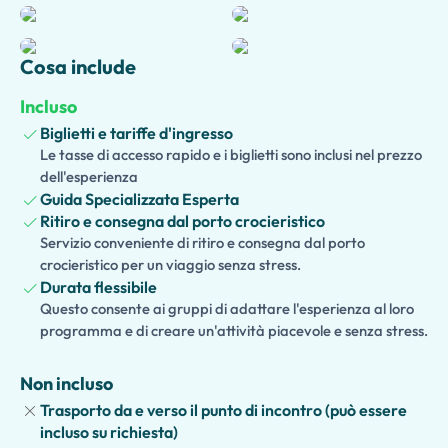
molti dettagli architettonici, strutture in legno e elementi
decorativi che hanno resistito per quasi duemila anni.
Cosa include
Mentre cammini attraverso l'antica città, ammirerai
Incluso
bellissimi
affreschi
, intricati
mosaici
e lussuose residenze
un tempo appartenute a ricche famiglie romane. La tua
Biglietti e tariffe d'ingresso
guida condividerà affascinanti storie sulle persone che
Le tasse di accesso rapido e i biglietti sono inclusi nel prezzo
dell'esperienza
vivevano qui, gli eventi drammatici dell'eruzione e le
Guida Specializzata Esperta
scoperte archeologiche che continuano a rivelare nuove
Ritiro e consegna dal porto crocieristico
intuizioni sulla civiltà romana.
Servizio conveniente di ritiro e consegna dal porto
crocieristico per un viaggio senza stress.
Con una guida privata dedicata esclusivamente al tuo
Durata flessibile
gruppo, godrai di un'esperienza personalizzata adattata
Questo consente ai gruppi di adattare l'esperienza al loro
ai tuoi interessi e al tuo ritmo. Perfetto per gli
programma e di creare un'attività piacevole e senza stress.
appassionati di storia, gli amanti dell'archeologia, le
famiglie e i viaggiatori curiosi, questo tour offre
Non incluso
un'opportunità unica di esplorare uno dei tesori
Trasporto da e verso il punto di incontro (può essere
archeologici più straordinari d'Italia e acquisire una
incluso su richiesta)
comprensione più profonda dell'antico mondo romano.