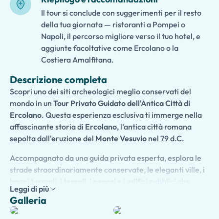
Il tour si conclude con suggerimenti per il resto
della tua giornata — ristoranti a Pompei o
Napoli, il percorso migliore verso il tuo hotel, e
aggiunte facoltative come Ercolano o la
Costiera Amalfitana.
Descrizione completa
Scopri uno dei siti archeologici meglio conservati del
mondo in un
Tour Privato Guidato dell'Antica Città di
Ercolano
. Questa esperienza esclusiva ti immerge nella
affascinante storia di
Ercolano
, l'antica città romana
sepolta dall'eruzione del
Monte Vesuvio
nel 79 d.C.
Accompagnato da una guida privata esperta, esplora le
strade straordinariamente conservate, le eleganti ville, i
bagni termali, i templi, i negozi e i edifici pubblici che
Leggi di più
offrono uno sguardo straordinario sulla vita quotidiana
Galleria
nell'antica Roma. A differenza di Pompei, Ercolano fu
sepolto sotto flussi di fango vulcanico, che ha preservato