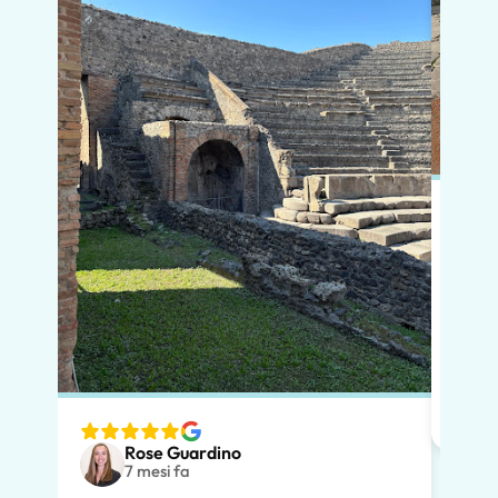
In po
preno
momen
dimos
diver
nostr
speci
Rose Guardino
volev
7 mesi fa
nostr