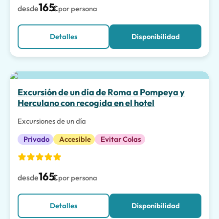
165
desde
€
por persona
Detalles
Disponibilidad
La mejor opción
Excursión de un día de Roma a Pompeya y
Herculano con recogida en el hotel
Excursiones de un día
Privado
Accesible
Evitar Colas
165
desde
€
por persona
Detalles
Disponibilidad