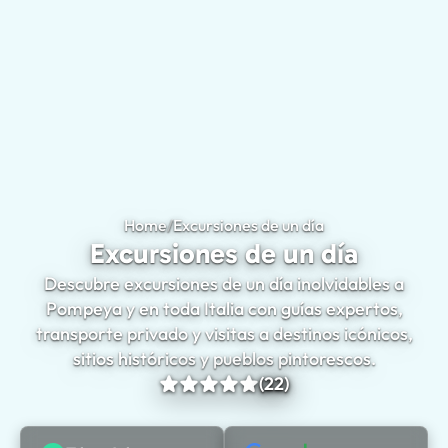
Home
/
Excursiones de un día
Excursiones de un día
Descubre excursiones de un día inolvidables a
Pompeya y en toda Italia con guías expertos,
transporte privado y visitas a destinos icónicos,
sitios históricos y pueblos pintorescos.
(22)