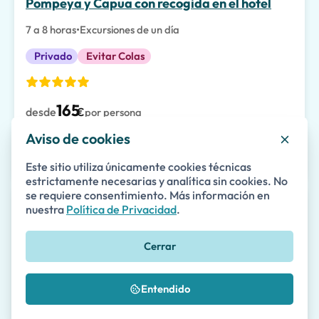
Pompeya y Capua con recogida en el hotel
7 a 8 horas
•
Excursiones de un día
Privado
Evitar Colas
165
desde
€
por persona
Aviso de cookies
Detalles
Disponibilidad
Este sitio utiliza únicamente cookies técnicas
estrictamente necesarias y analítica sin cookies. No
se requiere consentimiento. Más información en
nuestra
Política de Privacidad
.
Excursión de un día de Roma a Capri y la
Gruta Azul con recogida en el hotel
Cerrar
8 a 10 horas
•
Excursiones de un día
Privado
Entendido
(22)