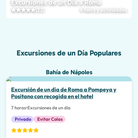
Excursiones de un Día a Roma
(22)
4 tours y actividades
Excursiones de un Día Populares
Bahía de Nápoles
La mejor opción
Excursión de un día de Roma a Pompeya y
Positano con recogida en el hotel
7 horas
•
Excursiones de un día
Privado
Evitar Colas