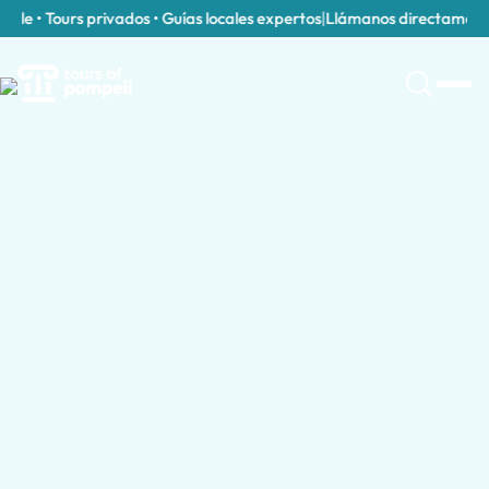
e • Tours privados • Guías locales expertos
|
Llámanos directamente al
Explora Excursiones de un Día por País
Excursiones de un Día en Italia