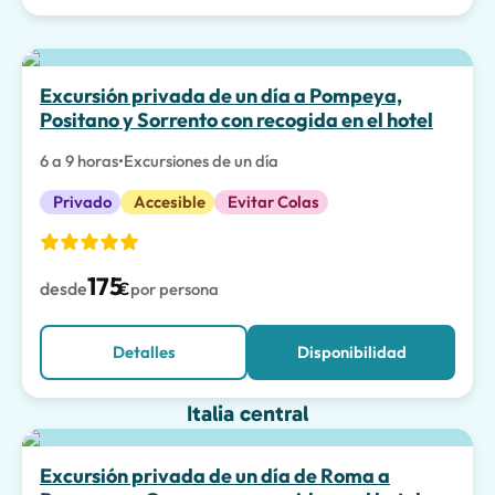
La mejor opción
Excursión privada de un día a Pompeya,
Positano y Sorrento con recogida en el hotel
6 a 9 horas
•
Excursiones de un día
Privado
Accesible
Evitar Colas
175
desde
€
por persona
Detalles
Disponibilidad
Italia central
Experiencias Especiales
Excursión privada de un día de Roma a