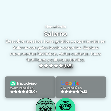
Home
/
Italia
Salerno
Salerno
Descubre nuestros tours guiados y experiencias en
Salerno con guías locales expertos. Explora
monumentos históricos, vistas costeras, tours
familiares y cultura auténtica.
(165)
2682 RESEÑAS
214 RESEÑAS
(5.0)
(4.8)