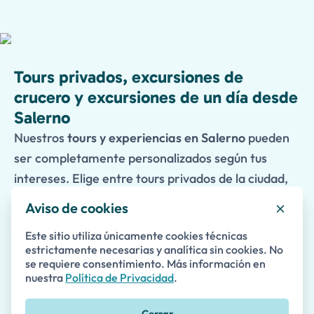
Tours privados, excursiones de
crucero y excursiones de un día desde
Salerno
Nuestros
tours y experiencias en Salerno
pueden
ser completamente personalizados según tus
intereses. Elige entre tours privados de la ciudad,
excursiones de crucero, experiencias
Aviso de cookies
gastronómicas y excursiones de un día a algunos de
Este sitio utiliza únicamente cookies técnicas
los destinos más famosos del sur de Italia,
estrictamente necesarias y analítica sin cookies. No
incluyendo la Costa Amalfitana, Paestum,
se requiere consentimiento. Más información en
nuestra
Política de Privacidad
.
Pompeya y Nápoles.
Cerrar