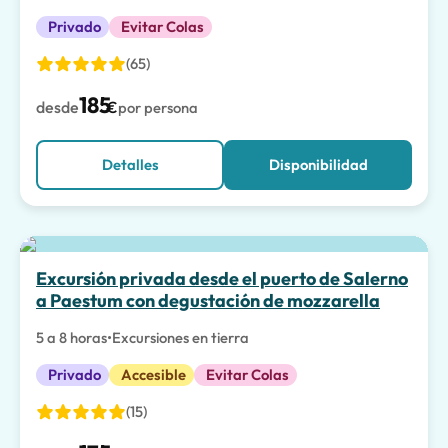
Privado
Evitar Colas
(65)
185
desde
€
por persona
Detalles
Disponibilidad
La mejor opción
Excursión privada desde el puerto de Salerno
a Paestum con degustación de mozzarella
5 a 8 horas
•
Excursiones en tierra
Privado
Accesible
Evitar Colas
(15)