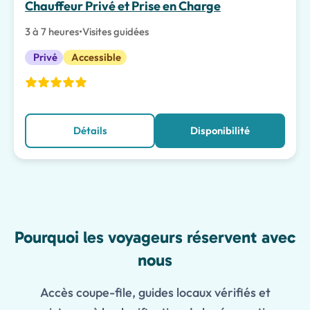
Chauffeur Privé et Prise en Charge
3 à 7 heures
•
Visites guidées
Privé
Accessible
Détails
Disponibilité
Features
Pourquoi les voyageurs réservent avec
nous
Accès coupe-file, guides locaux vérifiés et