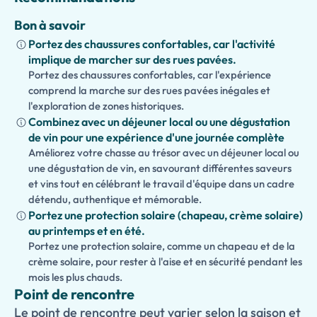
Cette excursion côtière privée mélange parfaitement
Bon à savoir
l'histoire, la culture et la gastronomie tout en offrant la
Portez des chaussures confortables, car l'activité
flexibilité et le confort du transport privé avec retour
implique de marcher sur des rues pavées.
rapide garanti à votre navire de croisière. Pour rendre
Portez des chaussures confortables, car l'expérience
votre journée encore plus mémorable, vous pouvez
comprend la marche sur des rues pavées inégales et
également ajouter une visite optionnelle aux villes
l'exploration de zones historiques.
côtières pittoresques d'
Agropoli
ou de
Santa Maria di
Combinez avec un déjeuner local ou une dégustation
Castellabate
, deux joyaux de la belle côte du Cilento.
de vin pour une expérience d'une journée complète
Améliorez votre chasse au trésor avec un déjeuner local ou
une dégustation de vin, en savourant différentes saveurs
et vins tout en célébrant le travail d'équipe dans un cadre
détendu, authentique et mémorable.
Portez une protection solaire (chapeau, crème solaire)
au printemps et en été.
Portez une protection solaire, comme un chapeau et de la
crème solaire, pour rester à l'aise et en sécurité pendant les
mois les plus chauds.
Point de rencontre
Le point de rencontre peut varier selon la saison et