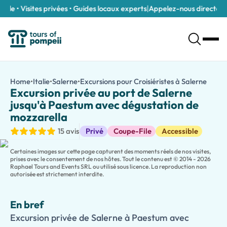
e • Visites privées • Guides locaux experts
|
Appelez-nous directement
Excursion privée au port de Salerne jusqu'à Paestum avec dégu
/fr/tours/excursion-privee-au-port-de-salerne-jusqu-a-paes
Home
•
Italie
•
Salerne
•
Excursions pour Croisiéristes à Salerne
Excurs
Excursion privée de Salerne à Paestum avec dégustation de mozza
Excursion privée au port de Salerne
Découvrez la beauté, l'histoire et les saveurs authentiques du sud
jusqu'à Paestum avec dégustation de
Voyagez dans le confort d'un véhicule privé depuis le port de S
mozzarella
Après votre visite à Paestum, continuez vers une ferme laitière 
Excursions à terre
15 avis
Privé
Coupe-File
Accessible
Cette excursion côtière privée mélange parfaitement l'histoire, l
Certaines images sur cette page capturent des moments réels de nos visites,
prises avec le consentement de nos hôtes. Tout le contenu est © 2014 - 2026
Raphael Tours and Events SRL ou utilisé sous licence. La reproduction non
autorisée est strictement interdite.
En bref
Excursion privée de Salerne à Paestum avec