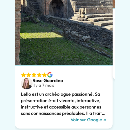
Pour 
réser
notre
chale
avait
adapt
nous v
Rose Guardino
deux 
Il y a 7 mois
avec 
Lello est un archéologue passionné. Sa
comme
présentation était vivante, interactive,
Son e
instructive et accessible aux personnes
clair
sans connaissances préalables. Il a traité
consi
de l'histoire de Pompéi et l'a liée à la vie
Voir sur Google
somme
actuelle. Il a su nous captiver pendant les
persp