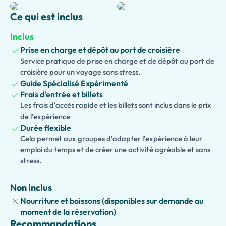
patrimoine mondial de l'UNESCO. Explorez le site
Ce qui est inclus
indépendamment ou avec un guide agréé (disponible sur
demande), découvrant l'histoire fascinante, la
Inclus
mythologie et l'architecture remarquable de cette
Prise en charge et dépôt au port de croisière
ancienne cité grecque datant de plus de 2 500 ans.
Les
Service pratique de prise en charge et de dépôt au port de
familles voyageant avec des enfants peuvent également
croisière pour un voyage sans stress.
choisir une visite guidée adaptée aux enfants
,
Guide Spécialisé Expérimenté
comportant des jeux attrayants, des quiz, des contes et
Frais d'entrée et billets
des activités interactives spécialement conçus pour
Les frais d'accès rapide et les billets sont inclus dans le prix
rendre l'archéologie amusante et mémorable pour les
de l'expérience
jeunes explorateurs.
Durée flexible
Cela permet aux groupes d'adapter l'expérience à leur
Après votre visite à Paestum, continuez vers une ferme
emploi du temps et de créer une activité agréable et sans
laitière traditionnelle où la célèbre
Mozzarella di Bufala
stress.
Campana DOP
est produite. Apprenez le processus de
fabrication du fromage vieux de plusieurs siècles et
Non inclus
dégustez de la mozzarella fraîchement fabriquée, ainsi
Nourriture et boissons (disponibles sur demande au
que d'autres spécialités locales délicieuses qui mettent en
moment de la réservation)
avant les saveurs authentiques de la Campanie.
Recommandations