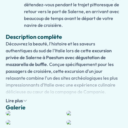
détendez-vous pendant le trajet pittoresque de
retour vers le port de Salerne, en arrivant avec
beaucoup de temps avant le départ de votre
navire de croisière.
Description complète
Découvrez la beauté, l'histoire et les saveurs
authentiques du sud de l'Italie lors de cette
excursion
privée de Salerne à Paestum avec dégustation de
mozzarella de buffle
. Conçue spécifiquement pour les
passagers de croisière, cette excursion d'un jour
relaxante combine l'un des sites archéologiques les plus
impressionnants d'Italie avec une expérience culinaire
délicieuse au cœur de la campagne de Campanie.
Lire plus
Voyagez dans le confort d'un véhicule privé depuis le port
Galerie
de Salerne vers
Paestum
, qui abrite trois des temples
grecs antiques les mieux préservés au monde et une zone
archéologique fascinante reconnue comme site du