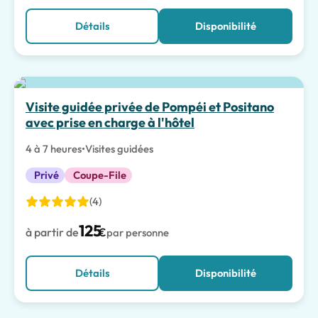
Détails
Disponibilité
Meilleur choix
Visite guidée privée de Pompéi et Positano
avec prise en charge à l'hôtel
4 à 7 heures
•
Visites guidées
Privé
Coupe-File
(4)
125
à partir de
€
par personne
Détails
Disponibilité