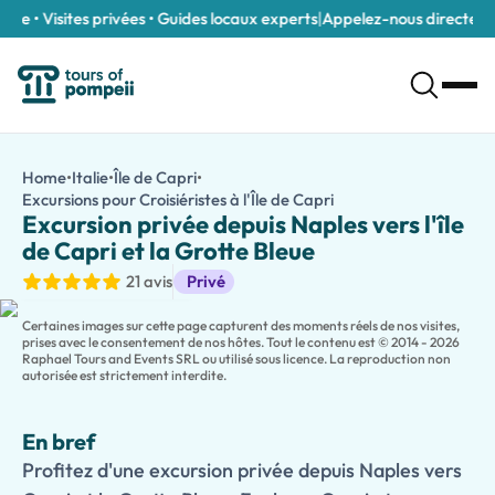
e • Visites privées • Guides locaux experts
|
Appelez-nous directement
Excursion privée depuis Naples vers l'île de Capri et la Grotte B
/fr/tours/excursion-privee-depuis-naples-vers-l-ile-de-capri-
Home
•
Italie
•
Île de Capri
•
Profitez d'une excursion privée depuis Naples vers Capri et la G
Excursions pour Croisiéristes à l'Île de Capri
Excursion privée depuis
Profitez au maximum de votre temps au port avec cette
Excursi
Excursion privée depuis Naples vers l'île
Rencontrez votre guide local expert au port de croisière de Nap
de Capri et la Grotte Bleue
L'un des points forts de l'expérience est une visite à la légendai
Excursions à terre
21 avis
Privé
Profitez du temps libre pour faire du shopping, vous détendre à 
Certaines images sur cette page capturent des moments réels de nos visites,
prises avec le consentement de nos hôtes. Tout le contenu est © 2014 - 2026
Raphael Tours and Events SRL ou utilisé sous licence. La reproduction non
autorisée est strictement interdite.
En bref
Profitez d'une excursion privée depuis Naples vers