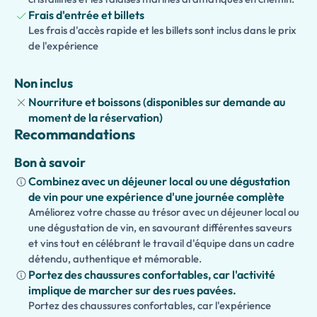
Frais d'entrée et billets
Profitez du temps libre pour faire du shopping, vous
Les frais d'accès rapide et les billets sont inclus dans le prix
détendre à un café, admirer les vues côtières
de l'expérience
spectaculaires, ou simplement profiter de l'atmosphère
de l'île. Les extensions optionnelles incluent
Monte
Non inclus
Solaro
,
Villa San Michele
,
Augustus Gardens
, une visite en
Nourriture et boissons (disponibles sur demande au
bateau autour de l'île, ou un déjeuner traditionnel. Cette
moment de la réservation)
excursion privée est entièrement adaptée à vos intérêts
Recommandations
et à votre emploi du temps de croisière, garantissant une
journée mémorable et sans stress à Capri.
Bon à savoir
Combinez avec un déjeuner local ou une dégustation
de vin pour une expérience d'une journée complète
Améliorez votre chasse au trésor avec un déjeuner local ou
une dégustation de vin, en savourant différentes saveurs
et vins tout en célébrant le travail d'équipe dans un cadre
détendu, authentique et mémorable.
Portez des chaussures confortables, car l'activité
implique de marcher sur des rues pavées.
Portez des chaussures confortables, car l'expérience