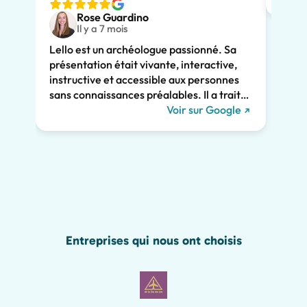
nous v
Rose Guardino
deux 
Il y a 7 mois
avec 
Lello est un archéologue passionné. Sa
comme
présentation était vivante, interactive,
Son e
instructive et accessible aux personnes
clair
sans connaissances préalables. Il a traité
consi
de l'histoire de Pompéi et l'a liée à la vie
Voir sur Google
somme
actuelle. Il a su nous captiver pendant les
persp
deux heures et nous recommandons
Pompé
vivement sa visite. Nous aurions manqué
sincè
tant de merveilles de Pompéi sans lui, y
compris les graffitis romains présentés
ci-dessous !
Entreprises qui nous ont choisis