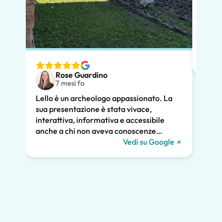
In po
preno
momen
dimos
diver
nostr
speci
Rose Guardino
volev
7 mesi fa
nostr
Lello è un archeologo appassionato. La
atten
sua presentazione è stata vivace,
pross
interattiva, informativa e accessibile
poco.
anche a chi non aveva conoscenze
chiar
pregresse. Ha trattato la storia di Pompei
Vedi su Google
notev
e l'ha collegata alla vita contemporanea.
tutti
Ci ha tenuti tutti coinvolti per tutte le due
diver
ore e raccomandiamo vivamente il suo
Grazie
tour. Ci saremmo persi gran parte della
meraviglia di Pompei senza di lui, inclusi i
graffiti romani mostrati qui sotto!