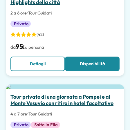
Highlights della città
2 a 6 ore
•
Tour Guidati
Privato
(42)
95
da
€
a persona
Dettagli
Disponibilità
Tour privato di una giornata a Pompei e al
Monte Vesuvio con ritiro in hotel facoltativo
4 a 7 ore
•
Tour Guidati
Privato
Salta la Fila