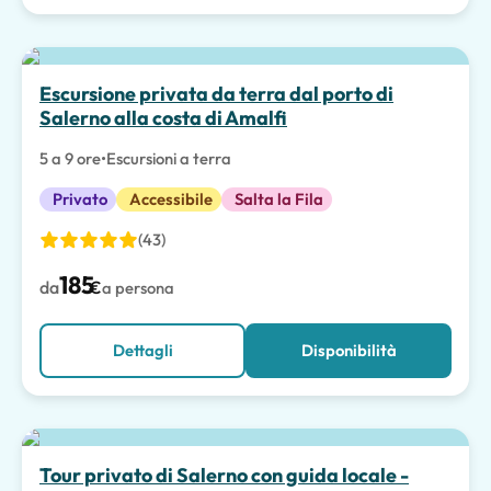
Escursione privata da terra dal porto di
Salerno alla costa di Amalfi
5 a 9 ore
•
Escursioni a terra
Privato
Accessibile
Salta la Fila
(43)
185
da
€
a persona
Dettagli
Disponibilità
Tour privato di Salerno con guida locale -