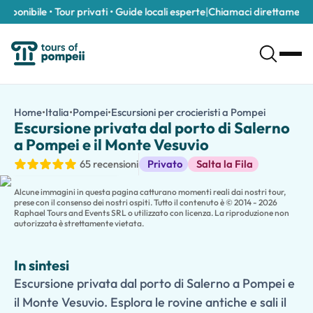
onibile • Tour privati • Guide locali esperte
|
Chiamaci direttamente al
Escursione privata dal porto di Salerno a Pompei e il Monte Ves
/it/tour/escursione-privata-dal-porto-di-salerno-a-pompei-e
Home
•
Italia
•
Pompei
•
Escursioni per crocieristi a Pompei
Escursione
Escursione privata dal porto di Salerno a Pompei e il Monte Vesuvi
Escursione privata dal porto di Salerno
Sfrutta al massimo la tua sosta in crociera con un'
escursione pri
a Pompei e il Monte Vesuvio
Viaggia nel comfort di un veicolo privato climatizzato dal porto 
Escursioni a terra
65 recensioni
Privato
Salta la Fila
Prosegui verso il
Parco Nazionale del Monte Vesuvio
, dove asc
Le famiglie che viaggiano con bambini possono anche sceglier
Alcune immagini in questa pagina catturano momenti reali dai nostri tour,
Con trasporto privato, un orario flessibile e rientro garantito 
prese con il consenso dei nostri ospiti. Tutto il contenuto è © 2014 - 2026
Raphael Tours and Events SRL o utilizzato con licenza. La riproduzione non
autorizzata è strettamente vietata.
In sintesi
Escursione privata dal porto di Salerno a Pompei e
il Monte Vesuvio. Esplora le rovine antiche e sali il