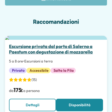
Raccomandazioni
Scelta migliore
Escursione privata dal porto di Salerno a
Paestum con degustazione di mozzarella
5 a 8 ore
•
Escursioni a terra
Privato
Accessibile
Salta la Fila
(15)
175
da
€
a persona
Dettagli
Disponibilità