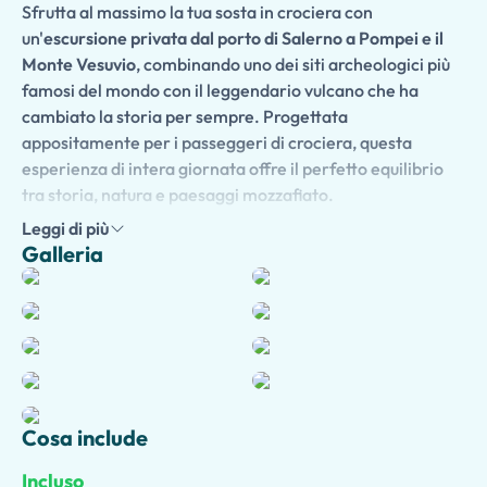
Sfrutta al massimo la tua sosta in crociera con
un'
escursione privata dal porto di Salerno a Pompei e il
Monte Vesuvio
, combinando uno dei siti archeologici più
famosi del mondo con il leggendario vulcano che ha
cambiato la storia per sempre. Progettata
appositamente per i passeggeri di crociera, questa
esperienza di intera giornata offre il perfetto equilibrio
tra storia, natura e paesaggi mozzafiato.
Leggi di più
Viaggia nel comfort di un veicolo privato climatizzato dal
Galleria
porto di Salerno verso il
sito Patrimonio dell'Umanità
dell'UNESCO di Pompei
, dove puoi esplorare strade, ville,
templi, terme e teatri straordinariamente ben conservati
sepolti dall'eruzione del Monte Vesuvio nel 79 d.C.
Arricchisci la tua visita con una
guida privata autorizzata
facoltativa
, che porterà in vita l'antica città attraverso
affascinanti storie della vita quotidiana romana,
Cosa include
dell'ingegneria e della catastrofica eruzione vulcanica.
Incluso