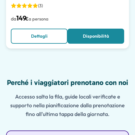
(3)
149
da
€
a persona
Dettagli
Disponibilità
Features
Perché i viaggiatori prenotano con noi
Accesso salta la fila, guide locali verificate e
supporto nella pianificazione dalla prenotazione
fino all'ultima tappa della giornata.