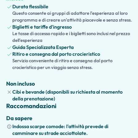
Prosegui verso il
Parco Nazionale del Monte Vesuvio
,
Durata flessibile
dove ascenderai in navetta fino al sentiero che conduce al
Questo consente ai gruppi di adattare l'esperienza al loro
cratere. Goditi una passeggiata indimenticabile fino alla
programma e di creare un'attività piacevole e senza stress.
vetta, ammira spettacolari viste panoramiche sulla baia
Biglietti e tariffe d'ingresso
di Napoli e scopri uno dei vulcani attivi più famosi
Le tasse di accesso rapido e i biglietti sono inclusi nel prezzo
d'Europa.
dell'esperienza
Guida Specializzata Esperta
Le famiglie che viaggiano con bambini possono anche
Ritiro e consegna dal porto crocieristico
scegliere una
visita guidata facoltativa adatta ai bambini
,
Servizio conveniente di ritiro e consegna dal porto
con narrazione interattiva, giochi, quiz e attività
crocieristico per un viaggio senza stress.
educative coinvolgenti che rendono la storia e la geologia
divertenti per i giovani esploratori.
Non incluso
Cibi e bevande (disponibili su richiesta al momento
Con trasporto privato, un orario flessibile e rientro
della prenotazione)
garantito in tempo alla tua nave da crociera, questa
Raccomandazioni
escursione offre un modo confortevole e indimenticabile
per scoprire due dei più grandi tesori della Campania.
Da sapere
Indossa scarpe comode: l'attività prevede di
camminare su strade acciottolate.