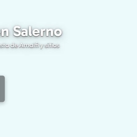
ceristas en Salerno
en Salerno
ta de Amalfi y sitios