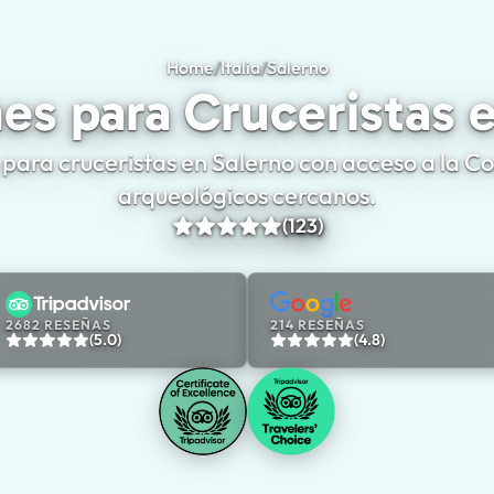
Home
/
Italia
/
Salerno
Excursiones para Cru
es para Cruceristas 
para cruceristas en Salerno con acceso a la Cos
arqueológicos cercanos.
(123)
2682 RESEÑAS
214 RESEÑAS
(5.0)
(4.8)