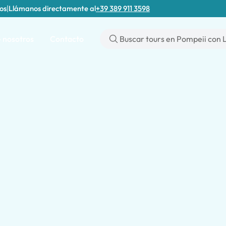
tos
|
Llámanos directamente al
+39 389 911 3598
 nosotros
Contacto