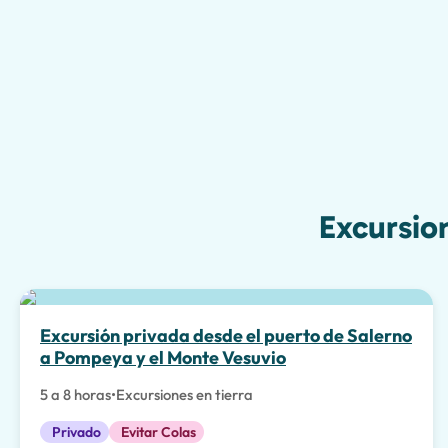
Excursio
Excursión privada desde el puerto de Salerno
a Pompeya y el Monte Vesuvio
5 a 8 horas
•
Excursiones en tierra
Privado
Evitar Colas