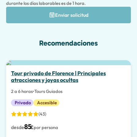
durante los días laborables es de 1 hora.
Enviar solicitud
Recomendaciones
Tour privado de Florence | Principales
atracciones y joyas ocultas
2 a 6 horas
•
Tours Guiados
Privado
Accesible
(43)
85
desde
€
por persona