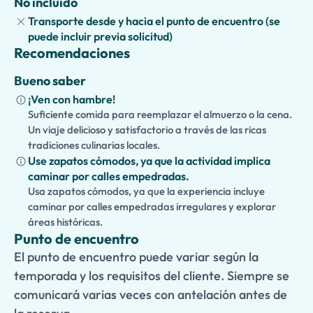
No incluido
Transporte desde y hacia el punto de encuentro (se
¿Deseas explorar más? Amplía tu
Tour de Comida
puede incluir previa solicitud)
Callejera de Florencia
en una experiencia privada de día
Recomendaciones
completo combinándola con una visita al
Duomo
, la
Galería de la Academia
, la
Galería de los Uffizi
, el
Ponte
Bueno saber
Vecchio
, la
Piazza della Signoria
, o el
Mercado de San
¡Ven con hambre!
Lorenzo
para la combinación perfecta de cultura y
Suficiente comida para reemplazar el almuerzo o la cena.
gastronomía.
Un viaje delicioso y satisfactorio a través de las ricas
tradiciones culinarias locales.
Use zapatos cómodos, ya que la actividad implica
caminar por calles empedradas.
Usa zapatos cómodos, ya que la experiencia incluye
caminar por calles empedradas irregulares y explorar
áreas históricas.
Punto de encuentro
El punto de encuentro puede variar según la
temporada y los requisitos del cliente. Siempre se
comunicará varias veces con antelación antes de