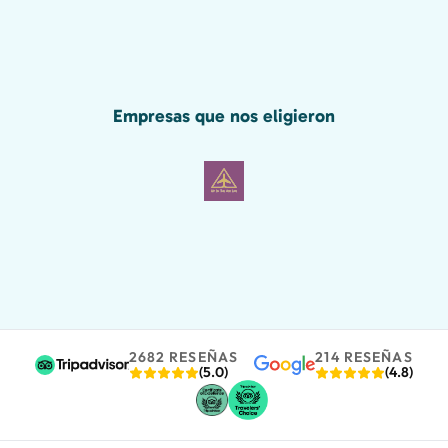
habríamos perdido gran parte de la
maravilla de Pompeya sin él, incluido el
grafiti romano que se muestra a
continuación!
Empresas que nos eligieron
2682 RESEÑAS
214 RESEÑAS
(5.0)
(4.8)