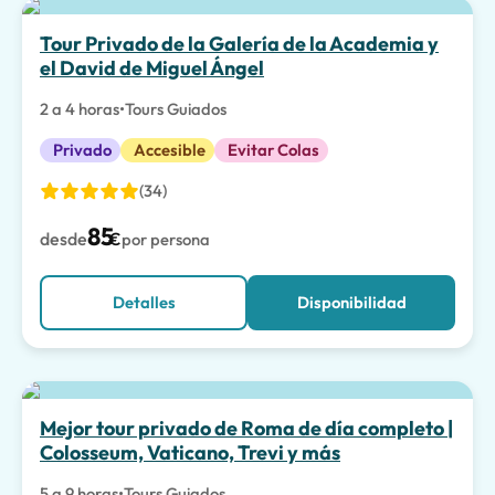
La mejor opción
Tour Privado de la Galería de la Academia y
el David de Miguel Ángel
2 a 4 horas
•
Tours Guiados
Privado
Accesible
Evitar Colas
(34)
85
desde
€
por persona
Detalles
Disponibilidad
La mejor opción
Mejor tour privado de Roma de día completo |
Colosseum, Vaticano, Trevi y más
5 a 9 horas
•
Tours Guiados