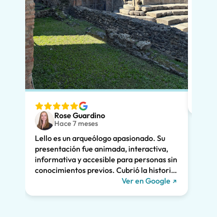
En po
si vi
que l
diver
nuest
espec
ver. 
Rose Guardino
adole
Hace 7 meses
entus
Lello es un arqueólogo apasionado. Su
Su ex
presentación fue animada, interactiva,
clara
informativa y accesible para personas sin
enorm
conocimientos previos. Cubrió la historia
fuimo
de Pompeya y la vinculó a la vida actual.
Ver en Google
dramá
Nos mantuvo a todos interesados durante
la vi
las dos horas enteras y recomendamos
Lello!
encarecidamente su recorrido. ¡Nos