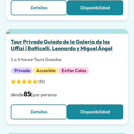
Detalles
Disponibilidad
La mejor opción
Tour Privado Guiado de la Galería de los
Uffizi | Botticelli, Leonardo y Miguel Ángel
2 a 4 horas
•
Tours Guiados
Privado
Accesible
Evitar Colas
(35)
85
desde
€
por persona
Detalles
Disponibilidad