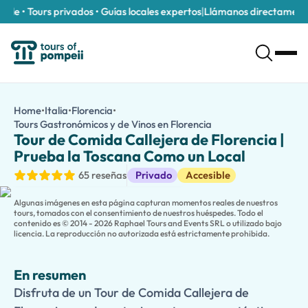
le • Tours privados • Guías locales expertos
|
Llámanos directamente a
Tour de Comida Callejera de Florencia | Prueba la Toscana Com
/es/tours/tour-de-comida-callejera-de-florencia-prueba-la-
Home
•
Italia
•
Florencia
•
Disfruta de un Tour de Comida Callejera de Florencia con degu
Tours Gastronómicos y de Vinos en Florencia
Tour de Comida Calle
Disfruta de los sabores del corazón de la Toscana en nuestro
To
Tour de Comida Callejera de Florencia |
Descubre mercados bulliciosos, tiendas de comida de gestión fam
Prueba la Toscana Como un Local
¿Viajas con niños? Nuestra
versión apta para niños
incluye gol
Tours Gastronómicos y de Vinos
65 reseñas
Privado
Accesible
¿Deseas explorar más? Amplía tu
Tour de Comida Callejera de
Algunas imágenes en esta página capturan momentos reales de nuestros
tours, tomados con el consentimiento de nuestros huéspedes. Todo el
contenido es © 2014 - 2026 Raphael Tours and Events SRL o utilizado bajo
licencia. La reproducción no autorizada está estrictamente prohibida.
En resumen
Disfruta de un Tour de Comida Callejera de