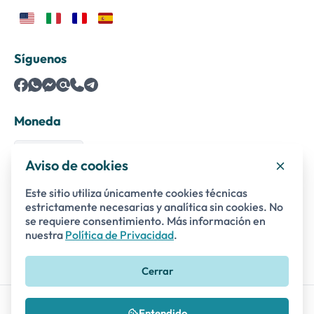
Síguenos
Moneda
Aviso de cookies
Este sitio utiliza únicamente cookies técnicas
Pagos seguros con
estrictamente necesarias y analítica sin cookies. No
se requiere consentimiento. Más información en
nuestra
Política de Privacidad
.
Cerrar
Tour de Comida Callejera de
© 2014 - 2026 Raphael Tours and Events SRL
Florencia | Prueba la Toscana
Reservar ahora
Entendido