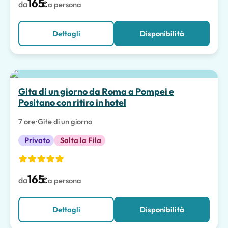
165
da
€
a persona
Dettagli
Disponibilità
Scelta migliore
Gita di un giorno da Roma a Pompei e
Positano con ritiro in hotel
7 ore
•
Gite di un giorno
Privato
Salta la Fila
165
da
€
a persona
Dettagli
Disponibilità