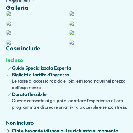
Leggi di più
grande anfiteatro antico del mondo, dove entusiasmanti
Galleria
combattimenti gladiatori, cacce di animali selvaggi e
spettacolari eventi pubblici intrattenevano migliaia di
spettatori. Prosegui verso il
Foro Romano
, un tempo il
centro politico, religioso e commerciale dell'impero, dove
camminerai tra templi, basiliche, archi trionfali e antichi
edifici governativi.
Cosa include
Il tour continua sul
Colle Palatino
, la leggendaria culla di
Incluso
Roma e il sito della magnifica
Casa dell'Imperatore
Guida Specializzata Esperta
(Domus Flavia e Domus Augustana)
, dove i governanti di
Biglietti e tariffe d'ingresso
Roma un tempo vivevano in sontuosi palazzi che
Le tasse di accesso rapido e i biglietti sono inclusi nel prezzo
dominavano il Foro e il Circo Massimo.
dell'esperienza
Durata flessibile
Le famiglie possono scegliere un
tour privato facile per i
Questo consente ai gruppi di adattare l'esperienza al loro
bambini opzionale
, con giochi interattivi, racconti, quiz e
programma e di creare un'attività piacevole e senza stress.
attività coinvolgenti che danno vita all'Antica Roma per i
bambini. Per maggiore comodità, è possibile organizzare
Non incluso
il
ritiro facoltativo in hotel con trasporto privato al
Cibi e bevande (disponibili su richiesta al momento