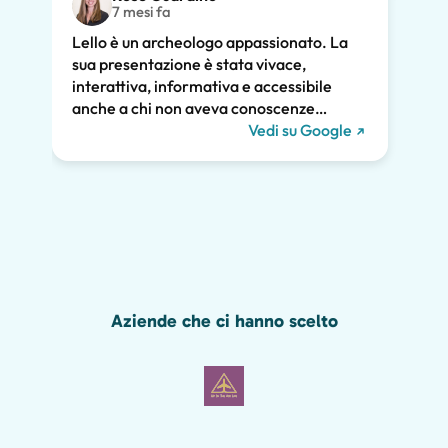
volev
7 mesi fa
nostr
Lello è un archeologo appassionato. La
atten
sua presentazione è stata vivace,
pross
interattiva, informativa e accessibile
poco.
anche a chi non aveva conoscenze
chiar
pregresse. Ha trattato la storia di Pompei
Vedi su Google
notev
e l'ha collegata alla vita contemporanea.
tutti
Ci ha tenuti tutti coinvolti per tutte le due
diver
ore e raccomandiamo vivamente il suo
Grazie
tour. Ci saremmo persi gran parte della
meraviglia di Pompei senza di lui, inclusi i
graffiti romani mostrati qui sotto!
Aziende che ci hanno scelto