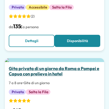
Privato
Accessibile
Salta la Fila
(2)
135
da
€
a persona
Dettagli
Disponibilità
Esperienze Speciali
Gita privata di un giorno da Roma a Pompei e
Capua con prelievo in hotel
7 a 8 ore
•
Gite di un giorno
Privato
Salta la Fila