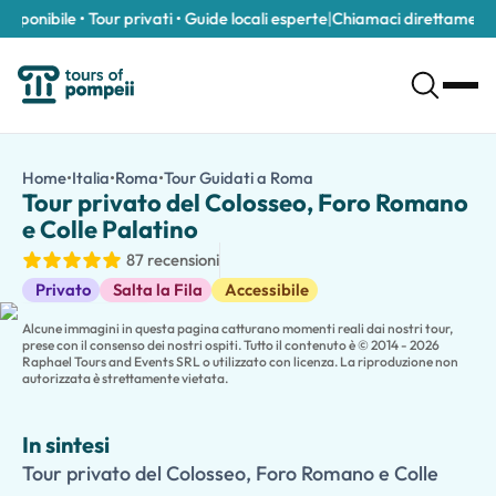
onibile • Tour privati • Guide locali esperte
|
Chiamaci direttamente al
Tour privato del Colosseo, Foro Romano e Colle Palatino
/it/tour/tour-privato-del-colosseo-foro-romano-e-colle-palat
Home
•
Italia
•
Roma
•
Tour Guidati a Roma
Tour privato del Colosseo
Tour privato del Colosseo, Foro Romano e Colle Palatino a Roma. 
Tour privato del Colosseo, Foro Romano
Entra nel cuore dell'Antica Roma con questo
tour privato del C
e Colle Palatino
Inizia la tua visita presso il leggendario
Colosseo
, il più grande
87 recensioni
Il tour continua sul
Colle Palatino
, la leggendaria culla di Roma e
Tour Guidati
Le famiglie possono scegliere un
tour privato facile per i bamb
Privato
Salta la Fila
Accessibile
Perfetto per gli appassionati di storia, le famiglie, le coppie e 
Alcune immagini in questa pagina catturano momenti reali dai nostri tour,
prese con il consenso dei nostri ospiti. Tutto il contenuto è © 2014 - 2026
Raphael Tours and Events SRL o utilizzato con licenza. La riproduzione non
autorizzata è strettamente vietata.
In sintesi
Tour privato del Colosseo, Foro Romano e Colle