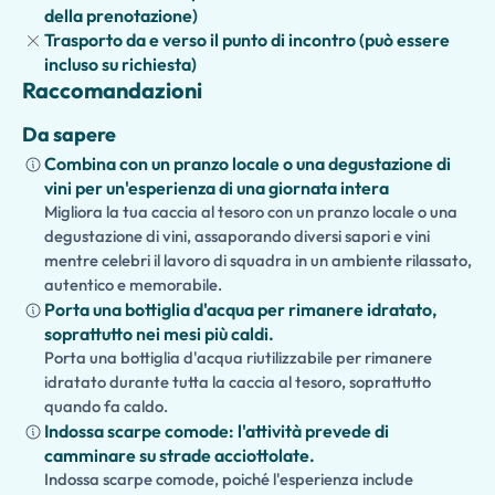
Colosseo
, garantendo un inizio fluido e senza stress alla
della prenotazione)
tua esperienza.
Trasporto da e verso il punto di incontro (può essere
incluso su richiesta)
Perfetto per gli appassionati di storia, le famiglie, le
Raccomandazioni
coppie e i piccoli gruppi, questo tour privato offre un
itinerario personalizzato, approfondimenti di esperti e
Da sapere
ingresso senza coda (quando i biglietti sono disponibili),
Combina con un pranzo locale o una degustazione di
permettendoti di scoprire l'Antica Roma al tuo ritmo.
vini per un'esperienza di una giornata intera
Migliora la tua caccia al tesoro con un pranzo locale o una
degustazione di vini, assaporando diversi sapori e vini
mentre celebri il lavoro di squadra in un ambiente rilassato,
autentico e memorabile.
Porta una bottiglia d'acqua per rimanere idratato,
soprattutto nei mesi più caldi.
Porta una bottiglia d'acqua riutilizzabile per rimanere
idratato durante tutta la caccia al tesoro, soprattutto
quando fa caldo.
Indossa scarpe comode: l'attività prevede di
camminare su strade acciottolate.
Indossa scarpe comode, poiché l'esperienza include