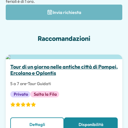
feriali è di 1 ora.
Invia richiesta
Raccomandazioni
Tour di un giorno nelle antiche città di Pompei,
Ercolano e Oplontis
5 a 7 ore
•
Tour Guidati
Privato
Salta la Fila
Dettagli
Disponibilità