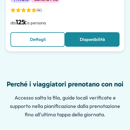
(4)
125
da
€
a persona
Dettagli
Disponibilità
Features
Perché i viaggiatori prenotano con noi
Accesso salta la fila, guide locali verificate e
supporto nella pianificazione dalla prenotazione
fino all'ultima tappa della giornata.