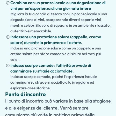
facilità di accesso. Il tour può anche essere esteso a
Combina con un pranzo locale o una degustazione di
un'esperienza di intera giornata con visite opzionali alla
vini per un'esperienza di una giornata intera
Migliora la tua caccia al tesoro con un pranzo locale o una
Costiera Amalfitana, Paestum, musei, degustazioni
degustazione di vini, assaporando diversi sapori e vini
culinarie o un pranzo tradizionale.
mentre celebri il lavoro di squadra in un ambiente rilassato,
autentico e memorabile.
Indossare una protezione solare (cappello, crema
solare) durante la primavera e l'estate.
Indossa una protezione solare come un cappello e una
crema solare per stare comodo e al sicuro nei mesi più
caldi.
Indossa scarpe comode: l'attività prevede di
camminare su strade acciottolate.
Indossa scarpe comode, poiché l'esperienza include
camminare su strade in acciottolato irregolare ed
esplorare aree storiche.
Punto di incontro
Il punto di incontro può variare in base alla stagione
e alle esigenze del cliente. Verrà sempre
comunicato più volte in anticipo prima della