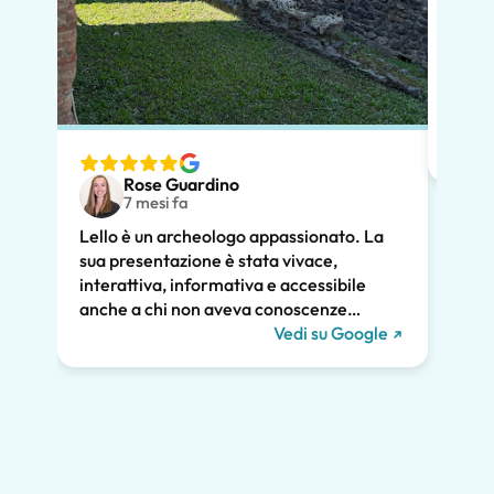
In po
preno
momen
dimos
diver
nostr
speci
Rose Guardino
volev
7 mesi fa
nostr
Lello è un archeologo appassionato. La
atten
sua presentazione è stata vivace,
pross
interattiva, informativa e accessibile
poco.
anche a chi non aveva conoscenze
chiar
pregresse. Ha trattato la storia di Pompei
Vedi su Google
notev
e l'ha collegata alla vita contemporanea.
tutti
Ci ha tenuti tutti coinvolti per tutte le due
diver
ore e raccomandiamo vivamente il suo
Grazie
tour. Ci saremmo persi gran parte della
meraviglia di Pompei senza di lui, inclusi i
graffiti romani mostrati qui sotto!