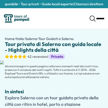
ponibile • Tour privati • Guide locali esperte
|
Chiamaci direttamente a
Tour privato di Salerno con guida locale - Highlights della città
/it/tour/tour-privato-di-salerno-con-guida-locale-highlights-d
Home
•
Italia
•
Salerno
•
Tour Guidati a Salerno
Tour privato di Salerno
Esplora Salerno con un tour guidato privato della città con ritiro
Tour privato di Salerno con guida locale
Scopri la storia, la cultura e la bellezza costiera dell'Italia mer
- Highlights della città
Accompagnato da una guida locale esperta, passeggia nel centro st
Tour Guidati
42 recensioni
Privato
Goditi una passeggiata lungo la splendida passeggiata sul lungoma
Le famiglie che viaggiano con bambini possono scegliere una
ve
Alcune immagini in questa pagina catturano momenti reali dai nostri tour,
prese con il consenso dei nostri ospiti. Tutto il contenuto è © 2014 - 2026
Raphael Tours and Events SRL o utilizzato con licenza. La riproduzione non
autorizzata è strettamente vietata.
In sintesi
Esplora Salerno con un tour guidato privato della
città con ritiro in hotel, porto o stazione