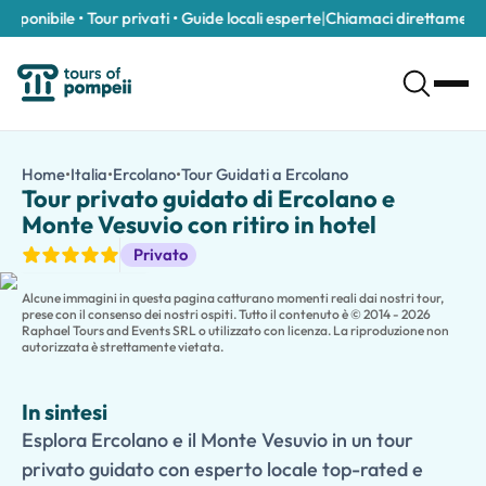
onibile • Tour privati • Guide locali esperte
|
Chiamaci direttamente al
Tour privato guidato di Ercolano e Monte Vesuvio con ritiro in ho
/it/tour/tour-privato-guidato-di-ercolano-e-monte-vesuvio-co
Home
•
Italia
•
Ercolano
•
Tour Guidati a Ercolano
Tour privato guidato
Esplora Ercolano e il Monte Vesuvio in un tour privato guidato co
Tour privato guidato di Ercolano e
Scopri due dei monumenti più straordinari dell'Italia meridional
Monte Vesuvio con ritiro in hotel
Inizia il tuo viaggio alle rovine straordinariamente conservate d
Tour Guidati
Privato
Prosegui verso il
Monte Vesuvio
, il vulcano che ha cambiato la
Le famiglie che viaggiano con bambini possono scegliere una
ve
Alcune immagini in questa pagina catturano momenti reali dai nostri tour,
prese con il consenso dei nostri ospiti. Tutto il contenuto è © 2014 - 2026
Raphael Tours and Events SRL o utilizzato con licenza. La riproduzione non
autorizzata è strettamente vietata.
In sintesi
Esplora Ercolano e il Monte Vesuvio in un tour
privato guidato con esperto locale top-rated e