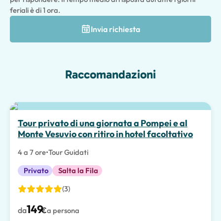
feriali è di 1 ora.
Invia richiesta
Raccomandazioni
Tour privato di una giornata a Pompei e al
Monte Vesuvio con ritiro in hotel facoltativo
4 a 7 ore
•
Tour Guidati
Privato
Salta la Fila
(3)
149
da
€
a persona