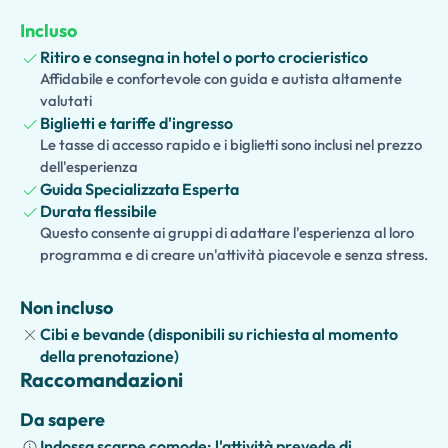
cambiato la storia. Raggiungi l'area del cratere e goditi
Incluso
una passeggiata panoramica con viste mozzafiato sulla
Ritiro e consegna in hotel o porto crocieristico
Baia di Napoli. Scopri le forze geologiche dietro una delle
Affidabile e confortevole con guida e autista altamente
eruzioni più famose del mondo e ammira panorami
valutati
spettacolari che si estendono da Napoli alla Penisola
Biglietti e tariffe d'ingresso
Sorrentina.
Le tasse di accesso rapido e i biglietti sono inclusi nel prezzo
dell'esperienza
Le famiglie che viaggiano con bambini possono scegliere
Guida Specializzata Esperta
una
versione adatta ai bambini e alle famiglie
, con storie
Durata flessibile
interattive e attività coinvolgenti. Le estensioni
Questo consente ai gruppi di adattare l'esperienza al loro
facoltative, incluso un pranzo tradizionale, una
programma e di creare un'attività piacevole e senza stress.
degustazione di vini o visite a attrazioni vicine, rendono
questa esperienza privata perfetta per coppie, famiglie e
Non incluso
piccoli gruppi in cerca di una giornata indimenticabile
Cibi e bevande (disponibili su richiesta al momento
della prenotazione)
Raccomandazioni
Da sapere
Indossa scarpe comode: l'attività prevede di