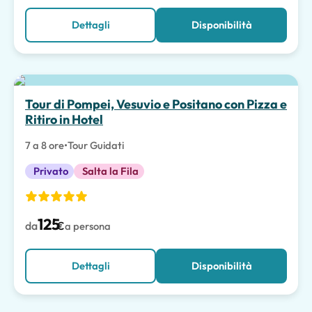
Dettagli
Disponibilità
Tour di Pompei, Vesuvio e Positano con Pizza e
Ritiro in Hotel
7 a 8 ore
•
Tour Guidati
Privato
Salta la Fila
125
da
€
a persona
Dettagli
Disponibilità