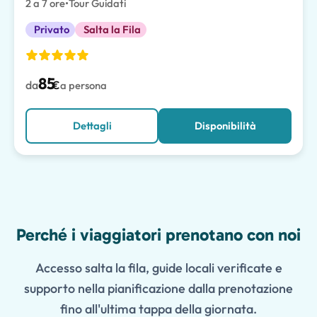
2 a 7 ore
•
Tour Guidati
Privato
Salta la Fila
85
da
€
a persona
Dettagli
Disponibilità
Features
Perché i viaggiatori prenotano con noi
Accesso salta la fila, guide locali verificate e
supporto nella pianificazione dalla prenotazione
fino all'ultima tappa della giornata.