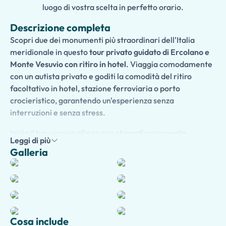
luogo di vostra scelta in perfetto orario.
Descrizione completa
Scopri due dei monumenti più straordinari dell'Italia
meridionale in questo
tour privato guidato di Ercolano e
Monte Vesuvio con ritiro in hotel
. Viaggia comodamente
con un autista privato e goditi la comodità del ritiro
facoltativo in hotel, stazione ferroviaria o porto
crocieristico, garantendo un'esperienza senza
interruzioni e senza stress.
Inizia il tuo viaggio alle rovine straordinariamente
Leggi di più
conservate di
Ercolano
, l'antica città romana sepolta
Galleria
dall'eruzione del Monte Vesuvio nel 79 d.C. Con accesso
senza code e una guida esperta, esplora eleganti ville,
terme, templi e affreschi colorati che forniscono
affascinanti spunti sulla vita quotidiana nell'Impero
Romano.
Cosa include
Prosegui verso il
Monte Vesuvio
, il vulcano che ha