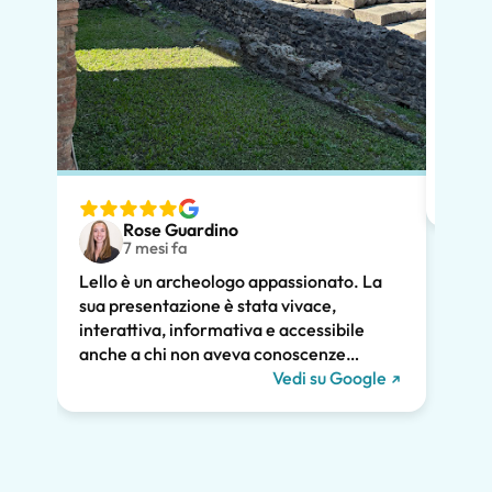
In po
preno
momen
dimos
diver
nostr
speci
Rose Guardino
volev
7 mesi fa
nostr
Lello è un archeologo appassionato. La
atten
sua presentazione è stata vivace,
pross
interattiva, informativa e accessibile
poco.
anche a chi non aveva conoscenze
chiar
pregresse. Ha trattato la storia di Pompei
Vedi su Google
notev
e l'ha collegata alla vita contemporanea.
tutti
Ci ha tenuti tutti coinvolti per tutte le due
diver
ore e raccomandiamo vivamente il suo
Grazie
tour. Ci saremmo persi gran parte della