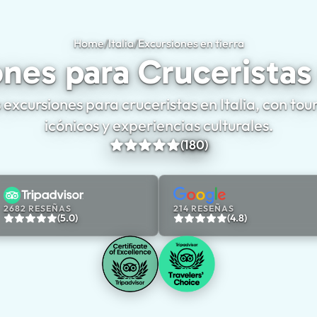
Home
/
Italia
/
Excursiones en tierra
Excursiones pa
nes para Cruceristas 
excursiones para cruceristas en Italia, con tou
icónicos y experiencias culturales.
(180)
2682 RESEÑAS
214 RESEÑAS
(5.0)
(4.8)