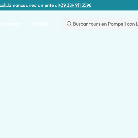
tos
|
Llámanos directamente al
+39 389 911 3598
 nosotros
Contacto