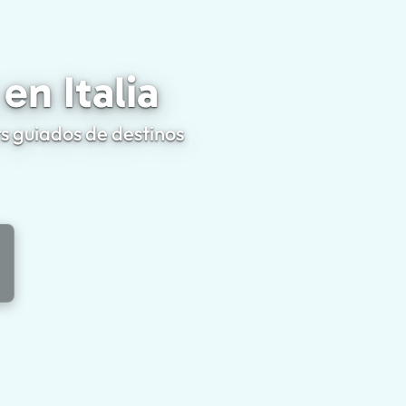
ra Cruceristas en Italia
en Italia
rs guiados de destinos