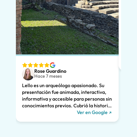
En po
si vi
que l
diver
nuest
espec
ver. 
Rose Guardino
adole
Hace 7 meses
entus
Lello es un arqueólogo apasionado. Su
Su ex
presentación fue animada, interactiva,
clara
informativa y accesible para personas sin
enorm
conocimientos previos. Cubrió la historia
fuimo
de Pompeya y la vinculó a la vida actual.
Ver en Google
dramá
Nos mantuvo a todos interesados durante
la vi
las dos horas enteras y recomendamos
Lello!
encarecidamente su recorrido. ¡Nos