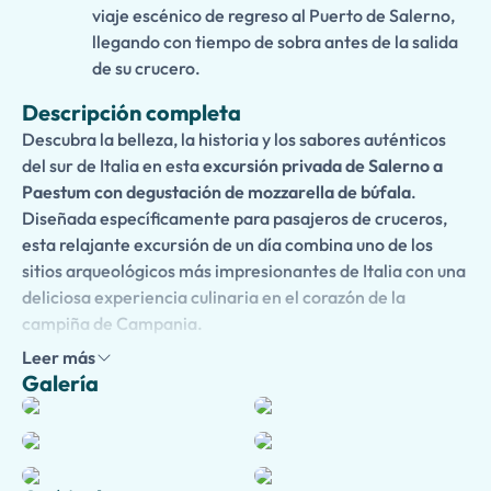
viaje escénico de regreso al Puerto de Salerno,
llegando con tiempo de sobra antes de la salida
de su crucero.
Descripción completa
Descubra la belleza, la historia y los sabores auténticos
del sur de Italia en esta
excursión privada de Salerno a
Paestum con degustación de mozzarella de búfala
.
Diseñada específicamente para pasajeros de cruceros,
esta relajante excursión de un día combina uno de los
sitios arqueológicos más impresionantes de Italia con una
deliciosa experiencia culinaria en el corazón de la
campiña de Campania.
Leer más
Viaje en la comodidad de un vehículo privado desde el
Galería
Puerto de Salerno a
Paestum
, hogar de tres de los
templos griegos antiguos mejor conservados del mundo y
un área arqueológica fascinante reconocida como Sitio
del Patrimonio Mundial de la UNESCO. Explore el sitio de