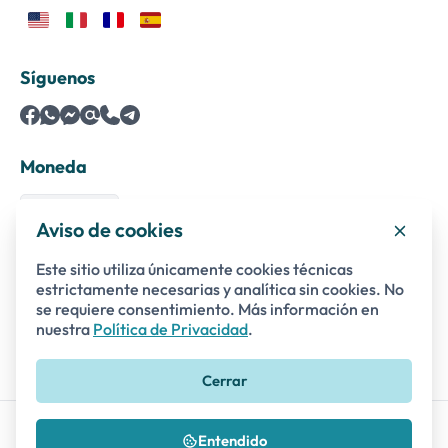
Síguenos
Moneda
Aviso de cookies
Este sitio utiliza únicamente cookies técnicas
Pagos seguros con
estrictamente necesarias y analítica sin cookies. No
se requiere consentimiento. Más información en
nuestra
Política de Privacidad
.
Cerrar
Excursión privada desde el
© 2014 - 2026 Raphael Tours and Events SRL
puerto de Salerno a Paestum
Reservar ahora
Entendido