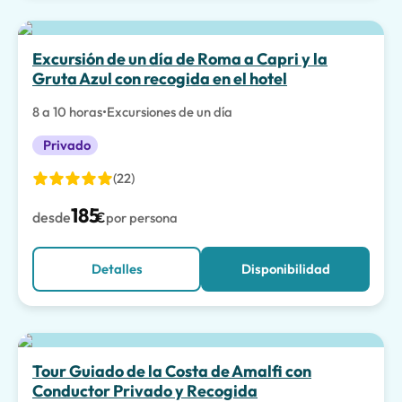
Excursión de un día de Roma a Capri y la
Gruta Azul con recogida en el hotel
8 a 10 horas
•
Excursiones de un día
Privado
(22)
185
desde
€
por persona
Detalles
Disponibilidad
La mejor opción
Tour Guiado de la Costa de Amalfi con
Conductor Privado y Recogida