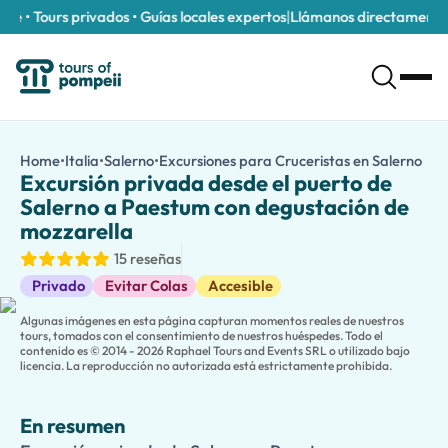
 • Tours privados • Guías locales expertos
|
Llámanos directamente al
+
Excursión privada desde el puerto de Salerno a Paestum con d
/es/tours/excursion-privada-desde-el-puerto-de-salerno-a-
Home
•
Italia
•
Salerno
•
Excursiones para Cruceristas en Salerno
Exc
Excursión privada de Salerno a Paestum con degustación de mozz
Excursión privada desde el puerto de
Descubra la belleza, la historia y los sabores auténticos del sur d
Salerno a Paestum con degustación de
Viaje en la comodidad de un vehículo privado desde el Puerto d
mozzarella
Después de su visita a Paestum, continúe hacia una granja lech
15 reseñas
Esta excursión costera privada combina perfectamente historia,
Excursiones en tierra
Privado
Evitar Colas
Accesible
Algunas imágenes en esta página capturan momentos reales de nuestros
tours, tomados con el consentimiento de nuestros huéspedes. Todo el
contenido es © 2014 - 2026 Raphael Tours and Events SRL o utilizado bajo
licencia. La reproducción no autorizada está estrictamente prohibida.
En resumen