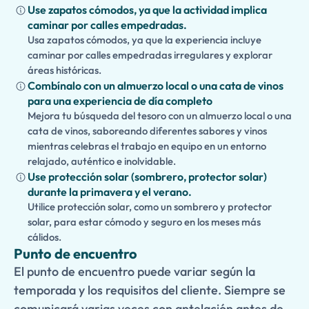
Use zapatos cómodos, ya que la actividad implica
historia, cultura y gastronomía mientras ofrece la
caminar por calles empedradas.
flexibilidad y comodidad del transporte privado con
Usa zapatos cómodos, ya que la experiencia incluye
retorno garantizado a tiempo a su crucero. Para hacer
caminar por calles empedradas irregulares y explorar
que su día sea aún más memorable, también puede
áreas históricas.
añadir una visita opcional a los pintorescos pueblos
Combínalo con un almuerzo local o una cata de vinos
costeros de
Agropoli
o
Santa Maria di Castellabate
, dos
para una experiencia de día completo
joyas de la hermosa Costa del Cilento.
Mejora tu búsqueda del tesoro con un almuerzo local o una
cata de vinos, saboreando diferentes sabores y vinos
mientras celebras el trabajo en equipo en un entorno
relajado, auténtico e inolvidable.
Use protección solar (sombrero, protector solar)
durante la primavera y el verano.
Utilice protección solar, como un sombrero y protector
solar, para estar cómodo y seguro en los meses más
cálidos.
Punto de encuentro
El punto de encuentro puede variar según la
temporada y los requisitos del cliente. Siempre se
comunicará varias veces con antelación antes de