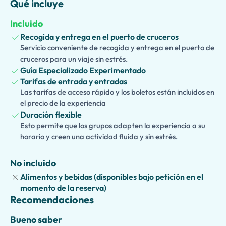
Qué incluye
forma independiente o con un guía autorizado (disponible
bajo solicitud), descubriendo la fascinante historia, la
Incluido
mitología y la arquitectura notable de esta antigua ciudad
Recogida y entrega en el puerto de cruceros
griega que data de hace más de 2.500 años.
Las familias
Servicio conveniente de recogida y entrega en el puerto de
que viajan con niños también pueden elegir un tour
cruceros para un viaje sin estrés.
guiado adaptado para niños
, con juegos atractivos,
Guía Especializado Experimentado
cuestionarios, narración de historias y actividades
Tarifas de entrada y entradas
interactivas especialmente diseñadas para hacer que la
Las tarifas de acceso rápido y los boletos están incluidos en
arqueología sea divertida y memorable para los jóvenes
el precio de la experiencia
exploradores.
Duración flexible
Esto permite que los grupos adapten la experiencia a su
Después de su visita a Paestum, continúe hacia una granja
horario y creen una actividad fluida y sin estrés.
lechera tradicional donde se produce la famosa
Mozzarella di Bufala Campana DOP
. Conozca el proceso
No incluido
de elaboración del queso centenario y disfrute de una
Alimentos y bebidas (disponibles bajo petición en el
degustación de mozzarella recién hecha, junto con otras
momento de la reserva)
deliciosas especialidades locales que destacan los
Recomendaciones
sabores auténticos de Campania.
Bueno saber
Esta excursión costera privada combina perfectamente