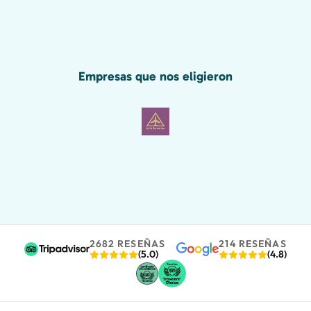
habríamos perdido gran parte de la
maravilla de Pompeya sin él, incluido el
grafiti romano que se muestra a
continuación!
Empresas que nos eligieron
2682 RESEÑAS
214 RESEÑAS
(5.0)
(4.8)