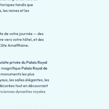
storiques tandis que
, les reines et les
ste de votre journée — des
re vers votre hôtel, et des
ôte Amalfitaine.
visite privée du Palais Royal
e magnifique
Palais Royal de
s monuments les plus
ux, les salles élégantes, les
 décorées tout en découvrant
 anciennes dynasties royales
es récits captivants, révélant