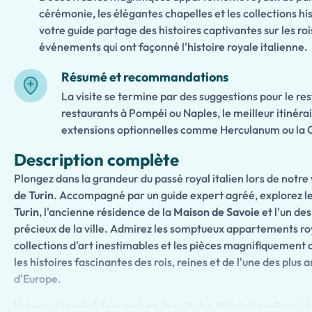
cérémonie, les élégantes chapelles et les collections hi
votre guide partage des histoires captivantes sur les rois
événements qui ont façonné l'histoire royale italienne.
Résumé et recommandations
La visite se termine par des suggestions pour le re
restaurants à Pompéi ou Naples, le meilleur itinérai
extensions optionnelles comme Herculanum ou la C
Description complète
Plongez dans la grandeur du passé royal italien lors de notre
de Turin
. Accompagné par un guide expert agréé, explorez l
Turin
, l'ancienne résidence de la
Maison de Savoie
et l'un de
précieux de la ville. Admirez les somptueux appartements roya
collections d'art inestimables et les pièces magnifiquement
les histoires fascinantes des rois, reines et de l'une des plus
d'Europe.
Votre guide privé fera revivre des siècles d'histoire grâce à d