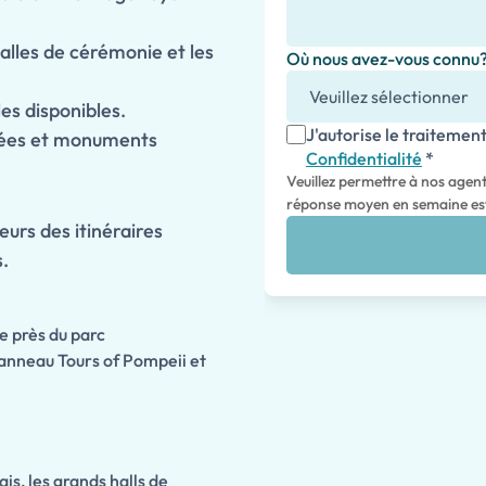
lles de cérémonie et les
Où nous avez-vous connu
es disponibles.
J'autorise le traiteme
usées et monuments
Confidentialité
*
Veuillez permettre à nos agen
réponse moyen en semaine est
eurs des itinéraires
s.
e près du parc
anneau Tours of Pompeii et
s, les grands halls de