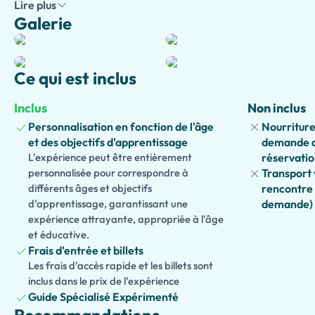
Lire plus
le rôle du palais dans l'unification de l'Italie et son importanc
Galerie
patrimoine mondial de l'UNESCO. Chaque visite est personnal
vous permettant d'explorer à un rythme relaxant et de poser 
de votre visite.
Ce qui est inclus
Les familles peuvent choisir notre
version adaptée aux enfa
interactives et des activités conçues pour engager les jeune
Inclus
Non inclus
également une
version accessible
, avec des parcours minut
Personnalisation en fonction de l'âge
Nourriture
aux visiteurs ayant des besoins de mobilité.
et des objectifs d'apprentissage
demande a
L'expérience peut être entièrement
réservatio
Vous voulez découvrir davantage de Turin ? Prolongez votre 
personnalisée pour correspondre à
Transport 
de l'
Armurerie Royale
, de la
Bibliothèque Royale
, du
Palazz
différents âges et objectifs
rencontre 
de Saint-Jean-Baptiste
(qui abrite le Saint Suaire), de la
Mole
d'apprentissage, garantissant une
demande)
égyptien
expérience attrayante, appropriée à l'âge
, ou profitez d'une visite à pied dans les élégantes p
et éducative.
Turin.
Frais d'entrée et billets
Les frais d'accès rapide et les billets sont
inclus dans le prix de l'expérience
Guide Spécialisé Expérimenté