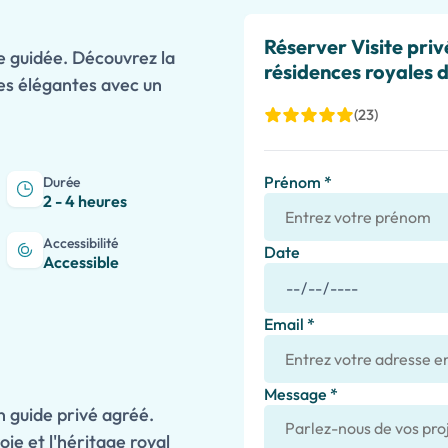
Réserver Visite priv
ée guidée. Découvrez la
résidences royales 
les élégantes avec un
(23)
Prénom *
Durée
2 - 4 heures
Accessibilité
Date
Accessible
Email *
Message *
n guide privé agréé.
ie et l'héritage royal