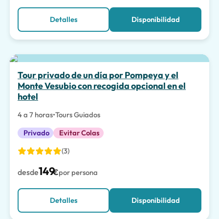
Detalles
Disponibilidad
Tour privado de un día por Pompeya y el
Monte Vesubio con recogida opcional en el
hotel
4 a 7 horas
•
Tours Guiados
Privado
Evitar Colas
(3)
149
desde
€
por persona
Detalles
Disponibilidad