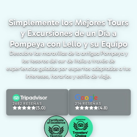
Simplemente los Mejores Tours
y Excursiones de un Día a
Pompeya con Lello y su Equipo
Descubre las maravillas de la antigua Pompeya y
los tesoros del sur de Italia a través de
experiencias guiadas por expertos adaptadas a tus
intereses, horarios y estilo de viaje.
2682 RESEÑAS
214 RESEÑAS
(5.0)
(4.8)