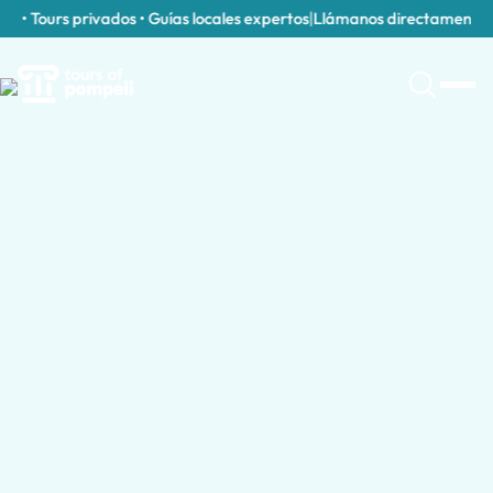
• Tours privados • Guías locales expertos
|
Llámanos directamente al
+3