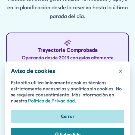
en la planificación desde la reserva hasta la última
parada del día.
Trayectoria Comprobada
Operando desde 2013 con guías altamente
calificados seleccionados a través de comentarios
Aviso de cookies
de clientes para experiencias memorables y de
alta calidad.
Este sitio utiliza únicamente cookies técnicas
estrictamente necesarias y analítica sin cookies. No
se requiere consentimiento. Más información en
nuestra
Política de Privacidad
.
Enfoque centrado en la familia
Cerrar
Los tours abordan la curiosidad y la energía de los
niños, combinando educación y juego para que los
Entendido
padres y los niños disfruten la historia juntos.