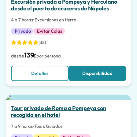
Excursión privada a Pompeya y Herculano
desde el puerto de cruceros de Nápoles
4 a 7 horas
•
Excursiones en tierra
Privado
Evitar Colas
(38)
139
desde
€
por persona
Detalles
Disponibilidad
Tour privado de Roma a Pompeya con
recogida en el hotel
7 a 9 horas
•
Tours Guiados