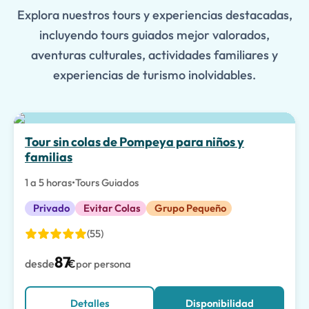
Explora nuestros tours y experiencias destacadas,
incluyendo tours guiados mejor valorados,
aventuras culturales, actividades familiares y
experiencias de turismo inolvidables.
La mejor opción
Tour sin colas de Pompeya para niños y
familias
1 a 5 horas
•
Tours Guiados
Privado
Evitar Colas
Grupo Pequeño
(55)
87
desde
€
por persona
Detalles
Disponibilidad