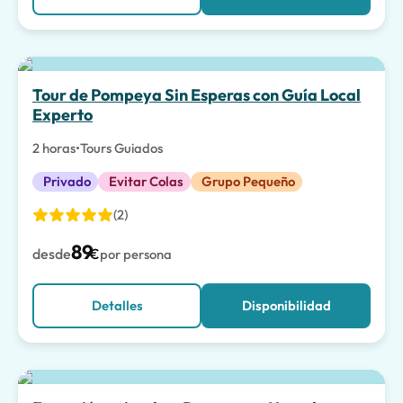
La mejor opción
Tour de Pompeya Sin Esperas con Guía Local
Experto
2 horas
•
Tours Guiados
Privado
Evitar Colas
Grupo Pequeño
(2)
89
desde
€
por persona
Detalles
Disponibilidad