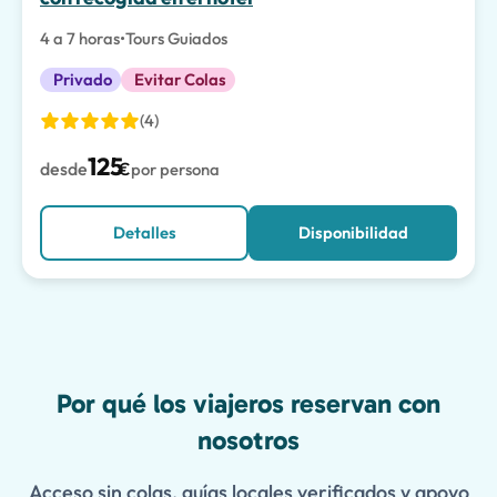
4 a 7 horas
•
Tours Guiados
Privado
Evitar Colas
(4)
125
desde
€
por persona
Detalles
Disponibilidad
Features
Por qué los viajeros reservan con
nosotros
Acceso sin colas, guías locales verificados y apoyo