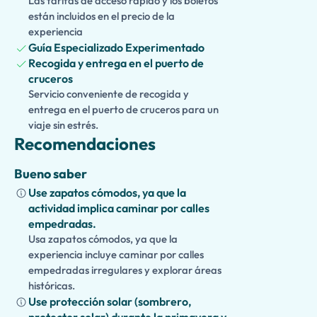
Las tarifas de acceso rápido y los boletos
están incluidos en el precio de la
Con transporte privado, un horario flexible y retorno garanti
experiencia
excursión ofrece una forma cómoda e inolvidable de descubr
Guía Especializado Experimentado
tesoros de Campania.
Recogida y entrega en el puerto de
cruceros
Servicio conveniente de recogida y
entrega en el puerto de cruceros para un
viaje sin estrés.
Recomendaciones
Bueno saber
Use zapatos cómodos, ya que la
actividad implica caminar por calles
empedradas.
Usa zapatos cómodos, ya que la
experiencia incluye caminar por calles
empedradas irregulares y explorar áreas
históricas.
Use protección solar (sombrero,