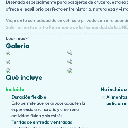
Diseñada especialmente para pasajeros de crucero, esta ex
ofrece el equilibrio perfecto entre historia, naturaleza y vis
Viaja en la comodidad de un vehículo privado con aire acond
Salerno hasta el
sitio Patrimonio de la Humanidad de la 
puedes explorar calles, villas, templos, baños y teatros no
Leer más
enterrados por la erupción del Monte Vesuvio en el año 79 d.C
Galería
guía privado autorizado opcional
, que te mostrará la ciudad 
fascinantes historias de la vida diaria romana, ingeniería y l
catastrófica.
Continúa hacia el
Parque Nacional del Monte Vesuvio
, dond
Qué incluye
hasta el sendero que lleva al cráter. Disfruta de un paseo in
admira vistas panorámicas espectaculares sobre la bahía de
Incluido
No incluido
de los volcanes activos más famosos de Europa.
Duración flexible
Alimentos 
Esto permite que los grupos adapten la
petición e
Las familias que viajan con niños también pueden elegir una
experiencia a su horario y creen una
adaptada para niños
, con narrativa interactiva, juegos, cues
actividad fluida y sin estrés.
educativas atractivas que hacen que la historia y la geología
Tarifas de entrada y entradas
jóvenes exploradores.