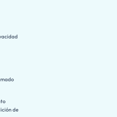
ivacidad
ximado
nto
ición de