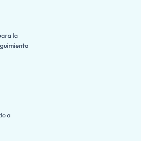
para la
eguimiento
do a