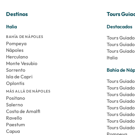
Destinos
Tours Guia
Italia
Destacados
BAHÍA DE NÁPOLES
Tours Guiados
Pompeya
Tours Guiado
Nápoles
Tours Guiado
Herculano
Italia
Monte Vesubio
Sorrento
Bahía de Náp
Isla de Capri
Tours Guiad
Oplontis
Tours Guiado
MÁS ALLÁ DE NÁPOLES
Tours Guiado
Positano
Tours Guiados
Salerno
Tours Guiado
Costa de Amalfi
Tours Guiado
Ravello
Tours Guiados
Paestum
Tours Guiado
Capua
Pompeya