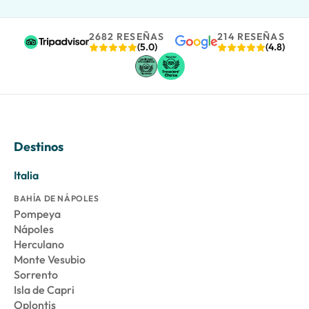
2682 RESEÑAS
214 RESEÑAS
(5.0)
(4.8)
Destinos
Italia
BAHÍA DE NÁPOLES
Pompeya
Nápoles
Herculano
Monte Vesubio
Sorrento
Isla de Capri
Oplontis