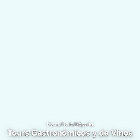
Home
/
Italia
/
Nápoles
Tours Gastronómicos 
Tours Gastronómicos y de Vinos