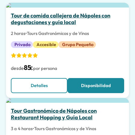
La mejor opción
Tour de comida callejera de Nápoles con
degustaciones y guía local
2 horas
•
Tours Gastronómicos y de Vinos
Privado
Accesible
Grupo Pequeño
85
desde
€
por persona
Detalles
Disponibilidad
Tour Gastronómico de Nápoles con
Restaurant Hopping y Guía Local
3 a 4 horas
•
Tours Gastronómicos y de Vinos