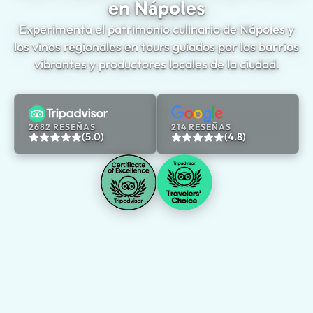
en Nápoles
Experimenta el patrimonio culinario de Nápoles y
los vinos regionales en tours guiados por los barrios
vibrantes y productores locales de la ciudad.
2682 RESEÑAS
214 RESEÑAS
(5.0)
(4.8)