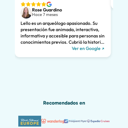
ver. 
Rose Guardino
adole
Hace 7 meses
entus
Lello es un arqueólogo apasionado. Su
Su ex
presentación fue animada, interactiva,
clara
informativa y accesible para personas sin
enorm
conocimientos previos. Cubrió la historia
fuimo
de Pompeya y la vinculó a la vida actual.
Ver en Google
dramá
Nos mantuvo a todos interesados durante
la vi
las dos horas enteras y recomendamos
Lello!
encarecidamente su recorrido. ¡Nos
habríamos perdido gran parte de la
maravilla de Pompeya sin él, incluido el
grafiti romano que se muestra a
continuación!
Recomendados en