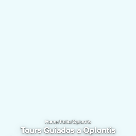
Home
/
Italia
/
Oplontis
Tours Guiados a Oplo
Tours Guiados a Oplontis