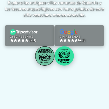
Explora las antiguas villas romanas de Oplontis y
los tesoros arqueológicos con tours guiados de este
sitio vesuviano menos conocido.
2682 RESEÑAS
214 RESEÑAS
(5.0)
(4.8)