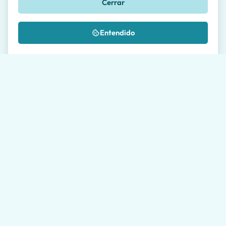
Cerrar
Entendido
Apellido
Correo Electrónico *
Teléfono
🇺🇸
+1
Mensaje *
¿Dónde nos conociste?