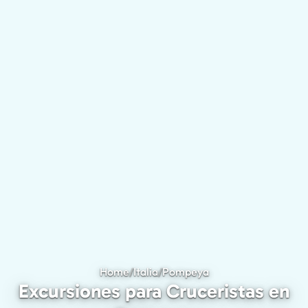
Home
/
Italia
/
Pompeya
Excursiones para C
Excursiones para Cruceristas en