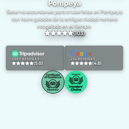
Pompeya
Reserva excursiones para cruceristas en Pompeya
con tours guiados de la antigua ciudad romana
congelada en el tiempo.
(103)
2682 RESEÑAS
214 RESEÑAS
(5.0)
(4.8)