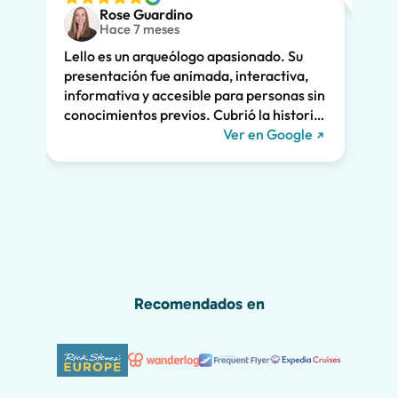
Rose Guardino
adole
Hace 7 meses
entus
Lello es un arqueólogo apasionado. Su
Su ex
presentación fue animada, interactiva,
clara
informativa y accesible para personas sin
enorm
conocimientos previos. Cubrió la historia
fuimo
de Pompeya y la vinculó a la vida actual.
Ver en Google
dramá
Nos mantuvo a todos interesados durante
la vi
las dos horas enteras y recomendamos
Lello!
encarecidamente su recorrido. ¡Nos
habríamos perdido gran parte de la
maravilla de Pompeya sin él, incluido el
grafiti romano que se muestra a
continuación!
Recomendados en