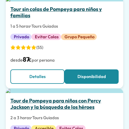
La mejor opción
Tour sin colas de Pompeya para niños y
familias
1 a 5 horas
•
Tours Guiados
Privado
Evitar Colas
Grupo Pequeño
(55)
87
desde
€
por persona
Detalles
Disponibilidad
Experiencias Especiales
Tour de Pompeya para niños con Percy
Jackson y la búsqueda de los héroes
2 a 3 horas
•
Tours Guiados
Privado
Accesible
Evitar Colas