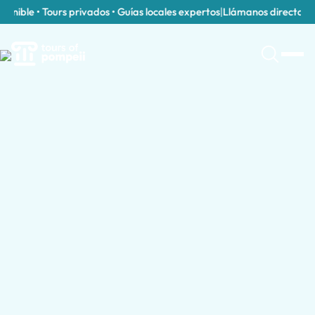
nible • Tours privados • Guías locales expertos
|
Llámanos directamente
Destinos populares para tours guiados co
Tours Guiados para Familias con Niños e