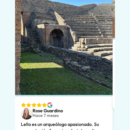
En po
si vi
que l
diver
nuest
espec
ver. 
Rose Guardino
adole
Hace 7 meses
entus
Lello es un arqueólogo apasionado. Su
Su ex