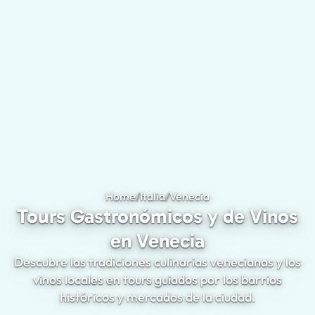
Home
/
Italia
/
Venecia
Tours Gastronómicos 
Tours Gastronómicos y de Vinos
en Venecia
Descubre las tradiciones culinarias venecianas y los
vinos locales en tours guiados por los barrios
históricos y mercados de la ciudad.