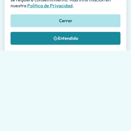
nuestra
Política de Privacidad
.
Teléfono
Cerrar
🇺🇸
+1
Mensaje *
Entendido
¿Dónde nos conociste?
Autorizo el procesamiento de mis datos según se
describe en la
Política de Privacidad
*
Por favor, permita a nuestros agentes de viajes hasta
24 horas para responderle. El tiempo promedio de
respuesta durante los días laborables es de 1 hora.
Enviar solicitud