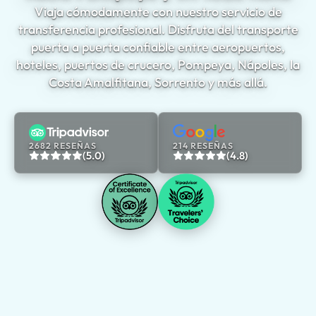
Viaja cómodamente con nuestro servicio de
transferencia profesional. Disfruta del transporte
puerta a puerta confiable entre aeropuertos,
hoteles, puertos de crucero, Pompeya, Nápoles, la
Costa Amalfitana, Sorrento y más allá.
2682 RESEÑAS
214 RESEÑAS
(5.0)
(4.8)