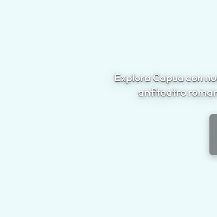
Explora Capua con nue
anfiteatro roman