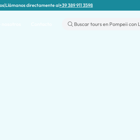
tos
|
Llámanos directamente al
+39 389 911 3598
 nosotros
Contacto