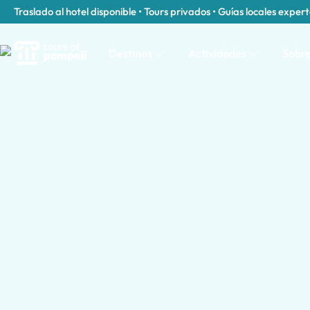
Traslado al hotel disponible • Tours privados • Guías locales exper
Destinos
Actividades
Sobre
Categorías de tours en Capua