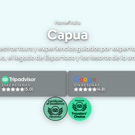
Home
/
Italia
Capua
Capua
stros tours y experiencias guiados por experto
o, el legado de Espartaco y los tesoros de la 
2682 RESEÑAS
214 RESEÑAS
(5.0)
(4.8)