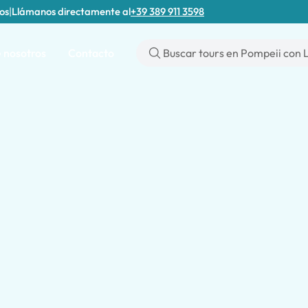
tos
|
Llámanos directamente al
+39 389 911 3598
 nosotros
Contacto