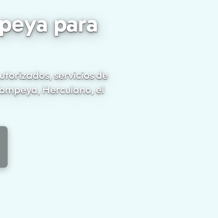
peya para
utorizados, servicios de
 Pompeya, Herculano, el