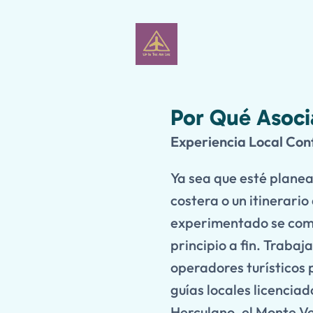
Por Qué Asoci
Experiencia Local Conf
Ya sea que esté plane
costera o un itinerari
experimentado se comp
principio a fin. Traba
operadores turísticos 
guías locales licenci
Herculano, el Monte Ve