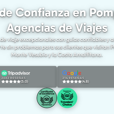
 de Confianza en Pom
Agencias de Viajes
e viaje excepcionales con guías confiables y a
rte sin problemas para sus clientes que visitan
Monte Vesubio y la Costa Amalfitana.
2682 RESEÑAS
214 RESEÑAS
(5.0)
(4.8)