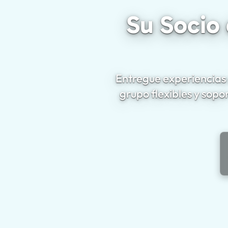
Su Socio
Entregue experiencias d
grupo flexibles y sopo