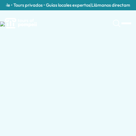
le • Tours privados • Guías locales expertos
|
Llámanos directamente a
Explora Excursiones para Cruceristas po
Excursiones para Cruceristas en Italia