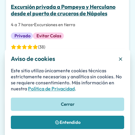
Excursión privada a Pompeya y Herculano
desde el puerto de cruceros de Nápoles
4 a 7 horas
•
Excursiones en tierra
Privado
Evitar Colas
(38)
Aviso de cookies
139
desde
€
por persona
Este sitio utiliza únicamente cookies técnicas
estrictamente necesarias y analítica sin cookies. No
Detalles
Disponibilidad
se requiere consentimiento. Más información en
nuestra
Política de Privacidad
.
Cerrar
Excursión privada desde el puerto de Salerno
a Pompeya y el Monte Vesuvio
Entendido
5 a 8 horas
•
Excursiones en tierra