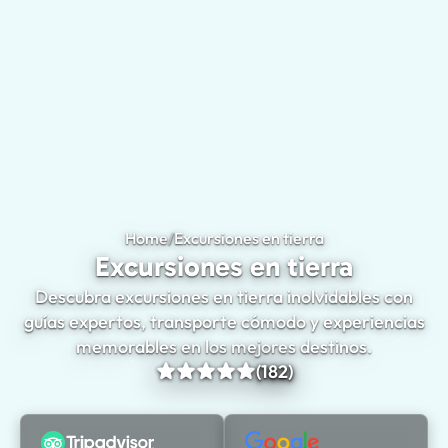
Home
/
Excursiones en tierra
Excursiones en tierra
Descubra excursiones en tierra inolvidables con
guías expertos, transporte cómodo y experiencias
memorables en los mejores destinos.
(182)