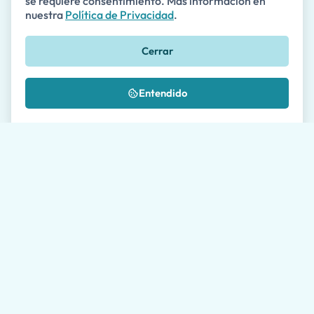
se requiere consentimiento. Más información en
nuestra
Política de Privacidad
.
Teléfono
Cerrar
🇺🇸
+1
Mensaje *
Entendido
¿Dónde nos conociste?
Autorizo el procesamiento de mis datos según se
describe en la
Política de Privacidad
*
Por favor, permita a nuestros agentes de viajes hasta
24 horas para responderle. El tiempo promedio de
respuesta durante los días laborables es de 1 hora.
Enviar solicitud