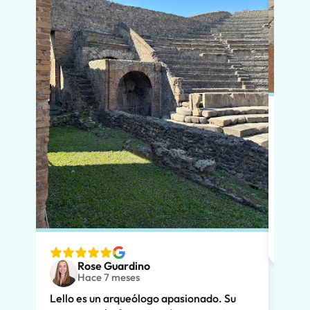
En po
si vi
que l
diver
nuest
espec
ver. 
Rose Guardino
adole
Hace 7 meses
entus
Lello es un arqueólogo apasionado. Su
Su ex