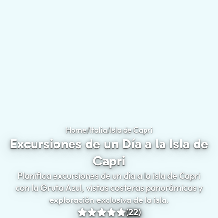
Home
/
Italia
/
Isla de Capri
Excursiones de un D
Excursiones de un Día a la Isla de
Capri
Planifica excursiones de un día a la isla de Capri
con la Gruta Azul, vistas costeras panorámicas y
exploración exclusiva de la isla.
(22)