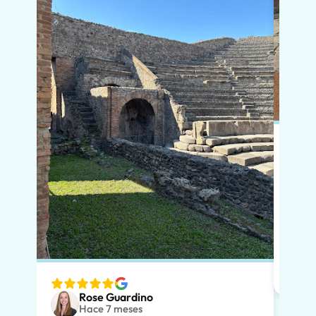
En po
si vi
que l
diver
nuest
espec
ver. 
Rose Guardino
adole
Hace 7 meses