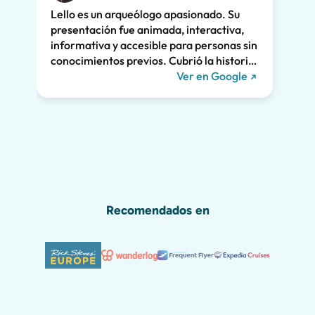
entus
Lello es un arqueólogo apasionado. Su
Su ex
presentación fue animada, interactiva,
clara
informativa y accesible para personas sin
enorm
conocimientos previos. Cubrió la historia
fuimo
de Pompeya y la vinculó a la vida actual.
Ver en Google
dramá
Nos mantuvo a todos interesados durante
la vi
las dos horas enteras y recomendamos
Lello!
encarecidamente su recorrido. ¡Nos
habríamos perdido gran parte de la
maravilla de Pompeya sin él, incluido el
grafiti romano que se muestra a
continuación!
Recomendados en