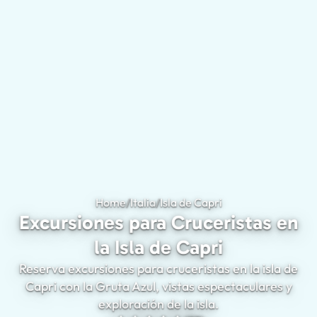
Home
/
Italia
/
Isla de Capri
Excursiones para Cr
Excursiones para Cruceristas en
la Isla de Capri
Reserva excursiones para cruceristas en la isla de
Capri con la Gruta Azul, vistas espectaculares y
exploración de la isla.