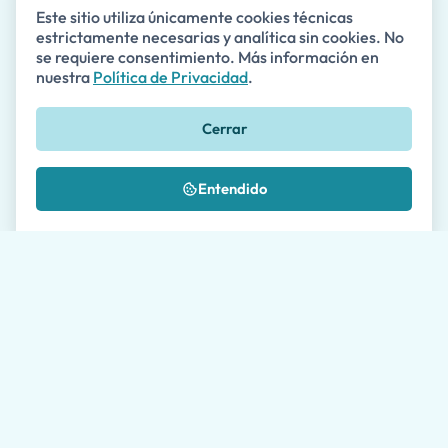
Este sitio utiliza únicamente cookies técnicas
estrictamente necesarias y analítica sin cookies. No
Correo Electrónico *
se requiere consentimiento. Más información en
nuestra
Política de Privacidad
.
Cerrar
Teléfono
🇺🇸
+1
Entendido
Mensaje *
¿Dónde nos conociste?
Autorizo el procesamiento de mis datos según se
describe en la
Política de Privacidad
*
Por favor, permita a nuestros agentes de viajes hasta