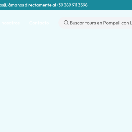
tos
|
Llámanos directamente al
+39 389 911 3598
 nosotros
Contacto