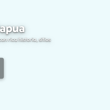
 a Capua
Capua
 rica historia, sitios