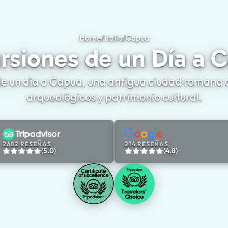
Home
/
Italia
/
Capua
Excursiones de un Día
rsiones de un Día a 
e un día a Capua, una antigua ciudad romana con
arqueológicos y patrimonio cultural.
2682 RESEÑAS
214 RESEÑAS
(5.0)
(4.8)