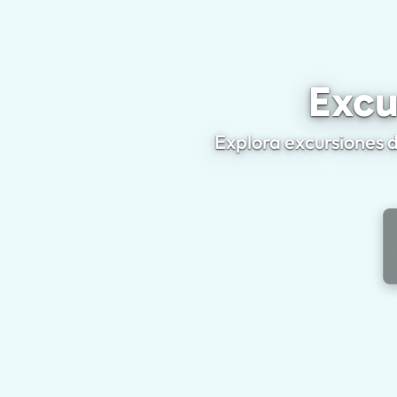
Excu
Explora excursiones d