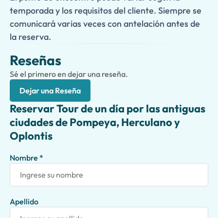
de la historia y viajeros curiosos, esta aventura de un día
temporada y los requisitos del cliente. Siempre se
muestra lo mejor de las antiguas ciudades que rodean el
comunicará varias veces con antelación antes de
Monte Vesubio.
la reserva.
Reseñas
Sé el primero en dejar una reseña.
Dejar una Reseña
Reservar Tour de un día por las antiguas
ciudades de Pompeya, Herculano y
Oplontis
Nombre *
Apellido