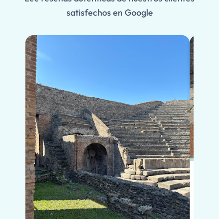
satisfechos en Google
En po
si vi