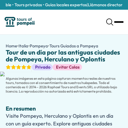
ible • Tours privados • Guías locales expertos
|
Llámanos directamente 
Tour de un día por las antiguas ciudades de Pompeya, Herculano
/es/tours/tour-de-un-dia-por-las-antiguas-ciudades-de-pomp
Home
•
Italia
•
Pompeya
•
Tours Guiados a Pompeya
Tour de un día 
Visite Pompeya, Herculano y Oplontis en un día con un guía expe
Tour de un día por las antiguas ciudades
Retroceda en el tiempo y explore tres de los sitios arqueológico
de Pompeya, Herculano y Oplontis
Comience su viaje en
Pompeya
, la más grande y famosa de las
Tours Guiados
Privado
Evitar Colas
El tour también incluye una visita a
Oplontis
, hogar de la magní
Dirigida por un guía experto, esta experiencia inmersiva propor
Algunas imágenes en esta página capturan momentos reales de nuestros
tours, tomados con el consentimiento de nuestros huéspedes. Todo el
contenido es © 2014 - 2026 Raphael Tours and Events SRL o utilizado bajo
licencia. La reproducción no autorizada está estrictamente prohibida.
En resumen
Visite Pompeya, Herculano y Oplontis en un día
con un guía experto. Explore antiguas ciudades