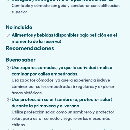
versión apta para niños y familias
, mientras que las
Confiable y cómodo con guía y conductor con calificación
extensiones opcionales, incluyendo un almuerzo
superior
tradicional, hacen que esta experiencia privada sea
perfecta para parejas, familias y pequeños grupos que
No incluido
buscan una aventura italiana personalizada.
Alimentos y bebidas (disponibles bajo petición en el
momento de la reserva)
Recomendaciones
Bueno saber
Use zapatos cómodos, ya que la actividad implica
caminar por calles empedradas.
Usa zapatos cómodos, ya que la experiencia incluye
caminar por calles empedradas irregulares y explorar
áreas históricas.
Use protección solar (sombrero, protector solar)
durante la primavera y el verano.
Utilice protección solar, como un sombrero y protector
solar, para estar cómodo y seguro en los meses más
cálidos.