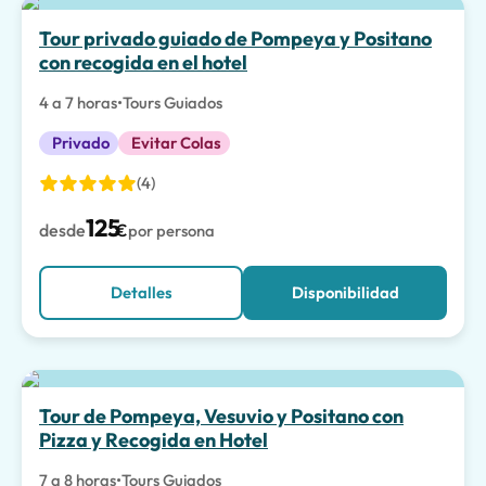
La mejor opción
Tour privado guiado de Pompeya y Positano
con recogida en el hotel
4 a 7 horas
•
Tours Guiados
Privado
Evitar Colas
(4)
125
desde
€
por persona
Detalles
Disponibilidad
Tour de Pompeya, Vesuvio y Positano con
Pizza y Recogida en Hotel
7 a 8 horas
•
Tours Guiados