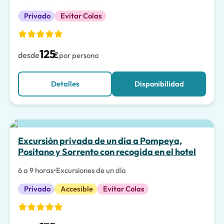
Privado
Evitar Colas
125
desde
€
por persona
Detalles
Disponibilidad
La mejor opción
Excursión privada de un día a Pompeya,
Positano y Sorrento con recogida en el hotel
6 a 9 horas
•
Excursiones de un día
Privado
Accesible
Evitar Colas