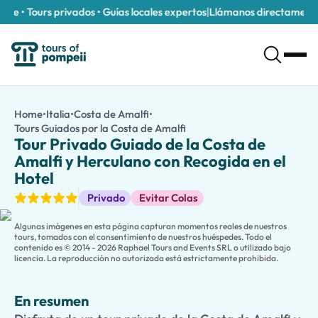
e • Tours privados • Guías locales expertos
|
Llámanos directamente al
Tour Privado Guiado de la Costa de Amalfi y Herculano con Reco
/es/tours/tour-privado-guiado-de-la-costa-de-amalfi-y-herc
Home
•
Italia
•
Costa de Amalfi
•
Disfruta de un tour privado de la Costa de Amalfi y Herculano c
Tours Guiados por la Costa de Amalfi
Tour Privado Guiado de la C
Descubre la combinación perfecta entre la historia antigua y p
Tour Privado Guiado de la Costa de
Comienza tu viaje en las ruinas notablemente bien conservada
Amalfi y Herculano con Recogida en el
Continúa a lo largo de la impresionante
Costa de Amalfi
, donde
Hotel
Las familias que viajan con niños pueden elegir una
versión apt
Tours Guiados
Privado
Evitar Colas
Algunas imágenes en esta página capturan momentos reales de nuestros
tours, tomados con el consentimiento de nuestros huéspedes. Todo el
contenido es © 2014 - 2026 Raphael Tours and Events SRL o utilizado bajo
licencia. La reproducción no autorizada está estrictamente prohibida.
En resumen