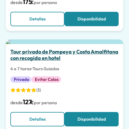
175
desde
€
por persona
Detalles
Disponibilidad
La mejor opción
Tour privado de Pompeya y Costa Amalfitana
con recogida en hotel
4 a 7 horas
•
Tours Guiados
Privado
Evitar Colas
(3)
127
desde
€
por persona
Detalles
Disponibilidad