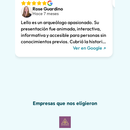
ver. 
Rose Guardino
adole
Hace 7 meses
entus
Lello es un arqueólogo apasionado. Su
Su ex
presentación fue animada, interactiva,
clara
informativa y accesible para personas sin
enorm
conocimientos previos. Cubrió la historia
fuimo
de Pompeya y la vinculó a la vida actual.
Ver en Google
dramá
Nos mantuvo a todos interesados durante
la vi
las dos horas enteras y recomendamos
Lello!
encarecidamente su recorrido. ¡Nos
habríamos perdido gran parte de la
maravilla de Pompeya sin él, incluido el
grafiti romano que se muestra a
continuación!
Empresas que nos eligieron