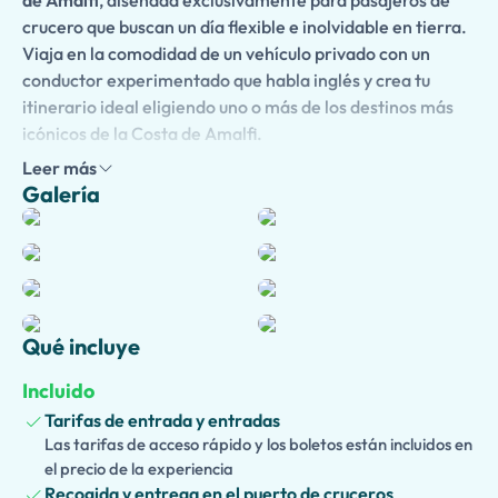
de Amalfi
, diseñada exclusivamente para pasajeros de
crucero que buscan un día flexible e inolvidable en tierra.
Viaja en la comodidad de un vehículo privado con un
conductor experimentado que habla inglés y crea tu
itinerario ideal eligiendo uno o más de los destinos más
icónicos de la Costa de Amalfi.
Leer más
Visita el colorido pueblo acantilado de
Positano
, pasea
Galería
por las encantadoras calles de
Amalfi
y admira su
magnífica catedral, descubre los elegantes jardines y
terrazas panorámicas de
Ravello
, explora el histórico
pueblo de cerámica de
Vietri sul Mare
, o aventúrate hacia
el animado pueblo costero de
Sorrento
. Si tienes otro
destino en mente, tu itinerario puede ser personalizado
Qué incluye
para incluir los lugares que más te interesen, según el
Incluido
tiempo disponible.
Tarifas de entrada y entradas
Mejora tu experiencia con una
guía privada licenciada
Las tarifas de acceso rápido y los boletos están incluidos en
opcional
, disponible para una comprensión más profunda
el precio de la experiencia
de la historia, cultura, arquitectura y tradiciones de la
Recogida y entrega en el puerto de cruceros