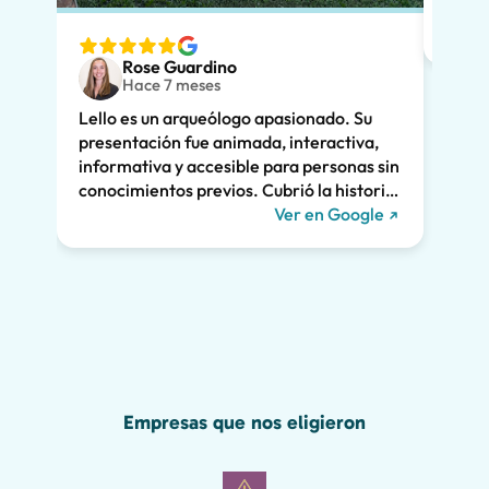
nuest
espec
ver. 
Rose Guardino
adole
Hace 7 meses
entus
Lello es un arqueólogo apasionado. Su
Su ex
presentación fue animada, interactiva,
clara
informativa y accesible para personas sin
enorm
conocimientos previos. Cubrió la historia
fuimo
de Pompeya y la vinculó a la vida actual.
Ver en Google
dramá
Nos mantuvo a todos interesados durante
la vi
las dos horas enteras y recomendamos
Lello!
encarecidamente su recorrido. ¡Nos
habríamos perdido gran parte de la
maravilla de Pompeya sin él, incluido el
grafiti romano que se muestra a
continuación!
Empresas que nos eligieron