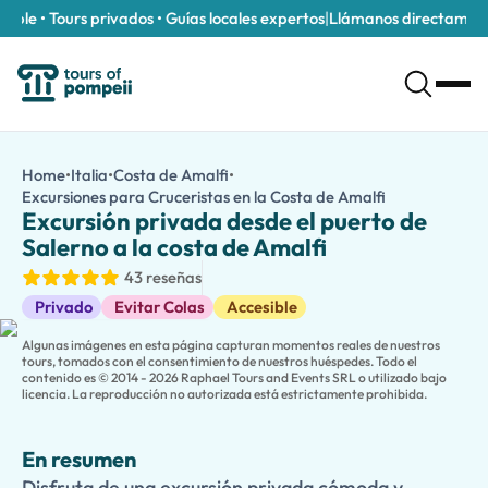
le • Tours privados • Guías locales expertos
|
Llámanos directamente a
Excursión privada desde el puerto de Salerno a la costa de Amal
/es/tours/excursion-privada-desde-el-puerto-de-salerno-a-l
Home
•
Italia
•
Costa de Amalfi
•
Disfruta de una excursión privada cómoda y memorable en tierra
Excursiones para Cruceristas en la Costa de Amalfi
Excursión priv
Experimenta la belleza impresionante del sur de Italia en una
Ex
Excursión privada desde el puerto de
Visita el colorido pueblo acantilado de
Positano
, pasea por las
Salerno a la costa de Amalfi
Mejora tu experiencia con una
guía privada licenciada opciona
43 reseñas
Con horarios flexibles, servicio personalizado y regreso garanti
Excursiones en tierra
Privado
Evitar Colas
Accesible
Algunas imágenes en esta página capturan momentos reales de nuestros
tours, tomados con el consentimiento de nuestros huéspedes. Todo el
contenido es © 2014 - 2026 Raphael Tours and Events SRL o utilizado bajo
licencia. La reproducción no autorizada está estrictamente prohibida.
En resumen
Disfruta de una excursión privada cómoda y