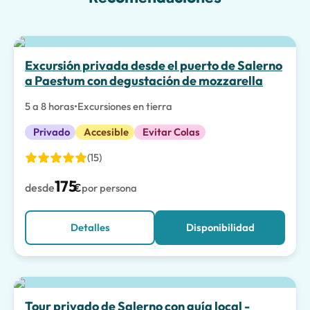
La mejor opción
Excursión privada desde el puerto de Salerno
a Paestum con degustación de mozzarella
5 a 8 horas
•
Excursiones en tierra
Privado
Accesible
Evitar Colas
(15)
175
desde
€
por persona
Detalles
Disponibilidad
Tour privado de Salerno con guía local -