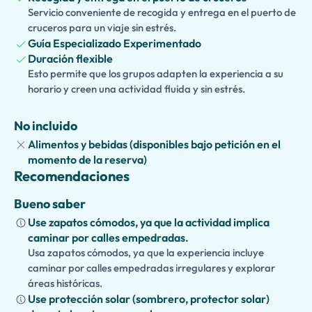
Costa de Amalfi. Las familias también pueden elegir una
Servicio conveniente de recogida y entrega en el puerto de
visita guiada opcional apta para niños
cruceros para un viaje sin estrés.
, con narración
Guía Especializado Experimentado
interactiva, juegos, cuestionarios y actividades divertidas
Duración flexible
diseñadas para mantener a los niños enganchados
Esto permite que los grupos adapten la experiencia a su
durante todo el día.
horario y creen una actividad fluida y sin estrés.
Con horarios flexibles, servicio personalizado y regreso
garantizado a tiempo a tu crucero, esta excursión privada
No incluido
en tierra es la forma perfecta de descubrir la
Alimentos y bebidas (disponibles bajo petición en el
espectacular Costa de Amalfi a tu propio ritmo mientras
momento de la reserva)
creas recuerdos inolvidables.
Recomendaciones
Bueno saber
Use zapatos cómodos, ya que la actividad implica
caminar por calles empedradas.
Usa zapatos cómodos, ya que la experiencia incluye
caminar por calles empedradas irregulares y explorar
áreas históricas.
Use protección solar (sombrero, protector solar)