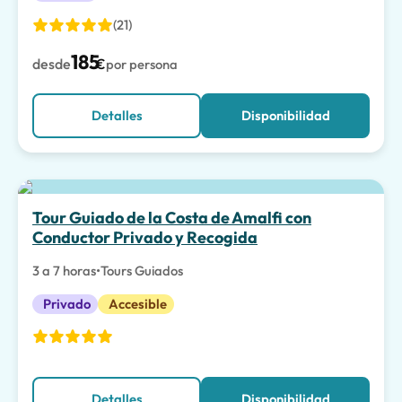
(21)
185
desde
€
por persona
Detalles
Disponibilidad
La mejor opción
Tour Guiado de la Costa de Amalfi con
Conductor Privado y Recogida
3 a 7 horas
•
Tours Guiados
Privado
Accesible
Detalles
Disponibilidad