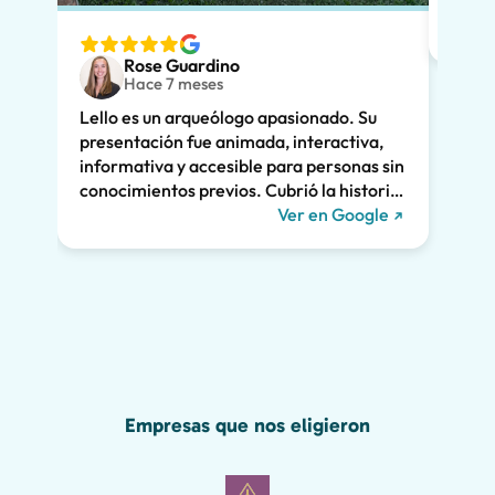
espec
ver. 
Rose Guardino
adole
Hace 7 meses
entus
Lello es un arqueólogo apasionado. Su
Su ex
presentación fue animada, interactiva,
clara
informativa y accesible para personas sin
enorm
conocimientos previos. Cubrió la historia
fuimo
de Pompeya y la vinculó a la vida actual.
Ver en Google
dramá
Nos mantuvo a todos interesados durante
la vi
las dos horas enteras y recomendamos
Lello!
encarecidamente su recorrido. ¡Nos
habríamos perdido gran parte de la
maravilla de Pompeya sin él, incluido el
grafiti romano que se muestra a
continuación!
Empresas que nos eligieron