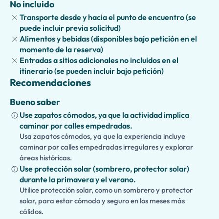
No incluido
niños
, donde la historia cobra vida a través de narrativa
Transporte desde y hacia el punto de encuentro (se
interactiva, datos divertidos y actividades atractivas
puede incluir previa solicitud)
diseñadas para viajeros más jóvenes. También ofrecemos
Alimentos y bebidas (disponibles bajo petición en el
una
versión accesible
, con rutas cuidadosamente
momento de la reserva)
planificadas adecuadas para huéspedes con necesidades
Entradas a sitios adicionales no incluidos en el
de movilidad, garantizando que todos puedan disfrutar
itinerario (se pueden incluir bajo petición)
cómodamente de lo mejor de Milán.
Recomendaciones
¿Quieres descubrir aún más? Extiende tu experiencia con
Bueno saber
visitas a la
Última Cena de Leonardo da Vinci
, el
Barrio
Use zapatos cómodos, ya que la actividad implica
de Brera
, los
Canales Navigli
,
Santa Maria delle Grazie
, el
caminar por calles empedradas.
Cementerio Monumental
, o disfruta de un paseo
Usa zapatos cómodos, ya que la experiencia incluye
panorámico a través del skyline moderno de Milán y sus
caminar por calles empedradas irregulares y explorar
barrios de moda. Ya sea que prefieras explorar a pie o en
áreas históricas.
Use protección solar (sombrero, protector solar)
coche, este tour privado ofrece la introducción perfecta a
durante la primavera y el verano.
una de las ciudades más cautivadoras de Italia.
Utilice protección solar, como un sombrero y protector
solar, para estar cómodo y seguro en los meses más
cálidos.