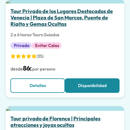
La mejor opción
Tour Privado de los Lugares Destacados de
Venecia | Plaza de San Marcos, Puente de
Rialto y Gemas Ocultas
2 a 6 horas
•
Tours Guiados
Privado
Evitar Colas
(35)
86
desde
€
por persona
Detalles
Disponibilidad
Tour privado de Florence | Principales
atracciones y joyas ocultas