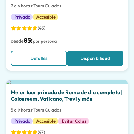
2 a 6 horas
•
Tours Guiados
Privado
Accesible
(43)
85
desde
€
por persona
Detalles
Disponibilidad
La mejor opción
Mejor tour privado de Roma de día completo |
Colosseum, Vaticano, Trevi y más
5 a 9 horas
•
Tours Guiados
Privado
Accesible
Evitar Colas
(47)