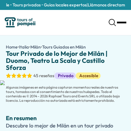
le • Tours privados • Guías locales expertos
|
Llámanos directamente a
Tour Privado de lo Mejor de Milán | Duomo, Teatro La Scala y Cas
/es/tours/tour-privado-de-lo-mejor-de-milan-duomo-teatro-la
Home
•
Italia
•
Milán
•
Tours Guiados en Milán
Tour Privado de lo Mejor
Descubre lo mejor de Milán en un tour privado guiado. Visita el 
Tour Privado de lo Mejor de Milán |
Descubre la elegancia, la historia y el ambiente vibrante de la 
Duomo, Teatro La Scala y Castillo
Este tour es completamente personalizable y puede disfrutars
Sforza
Las familias pueden elegir nuestra
versión apta para niños
, do
Tours Guiados
45 reseñas
Privado
Accesible
¿Quieres descubrir aún más? Extiende tu experiencia con visitas
Algunas imágenes en esta página capturan momentos reales de nuestros
tours, tomados con el consentimiento de nuestros huéspedes. Todo el
contenido es © 2014 - 2026 Raphael Tours and Events SRL o utilizado bajo
licencia. La reproducción no autorizada está estrictamente prohibida.
En resumen
Descubre lo mejor de Milán en un tour privado