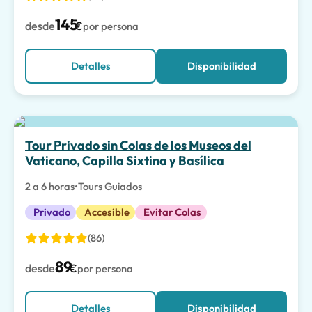
145
desde
€
por persona
Detalles
Disponibilidad
La mejor opción
Tour Privado sin Colas de los Museos del
Vaticano, Capilla Sixtina y Basílica
2 a 6 horas
•
Tours Guiados
Privado
Accesible
Evitar Colas
(86)
89
desde
€
por persona
Detalles
Disponibilidad