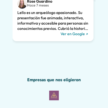
Rose Guardino
adole
Hace 7 meses
entus
Lello es un arqueólogo apasionado. Su
Su ex
presentación fue animada, interactiva,
clara
informativa y accesible para personas sin
enorm
conocimientos previos. Cubrió la historia
fuimo
de Pompeya y la vinculó a la vida actual.
Ver en Google
dramá
Nos mantuvo a todos interesados durante
la vi
las dos horas enteras y recomendamos
Lello!
encarecidamente su recorrido. ¡Nos
habríamos perdido gran parte de la
maravilla de Pompeya sin él, incluido el
grafiti romano que se muestra a
continuación!
Empresas que nos eligieron