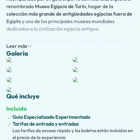
renombrado
Museo Egipcio de Turín
, hogar de la
colección más grande de antigüedades egipcias fuera de
Egipto
y uno de los principales museos mundiales
dedicados a la civilización egipcia antigua.
Admira estatuas extraordinarias, momias, sarcófagos,
Leer más
papiros, joyas, templos y artefactos bellamente
Galería
conservados que abarcan más de 4.000 años de historia.
Mientras recorres las galerías notables del museo, tu guía
dará vida al Antiguo Egipto con historias cautivadoras
sobre faraones, reinas, dioses, la vida cotidiana, las
creencias religiosas y los descubrimientos arqueológicos.
Qué incluye
¿Viajas con niños? Elige nuestra
versión apta para niños
,
con narrativas atractivas, actividades interactivas y
Incluido
datos divertidos que hacen que la historia sea
Guía Especializado Experimentado
emocionante para los jóvenes exploradores. También
Tarifas de entrada y entradas
ofrecemos una
versión accesible
, con rutas
Las tarifas de acceso rápido y los boletos están incluidos en
cuidadosamente planificadas diseñadas para huéspedes
el precio de la experiencia