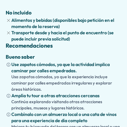
con necesidades de movilidad.
No incluido
¿Deseas descubrir más de Turín? Amplía tu experiencia
Alimentos y bebidas (disponibles bajo petición en el
visitando el
Palacio Real
,
Palazzo Madama
,
Mole
momento de la reserva)
Antonelliana
, la
Catedral de San Juan Bautista
, o disfruta
Transporte desde y hacia el punto de encuentro (se
de un recorrido a pie guiado por las elegantes plazas,
puede incluir previa solicitud)
calles porticadas y cafés históricos de Turín. Ya sea que te
Recomendaciones
apasione la arqueología o estés visitando Turín por
primera vez, este tour privado ofrece un viaje inolvidable
Bueno saber
a través de una de las mayores civilizaciones de la
Use zapatos cómodos, ya que la actividad implica
historia.
caminar por calles empedradas.
Usa zapatos cómodos, ya que la experiencia incluye
caminar por calles empedradas irregulares y explorar
áreas históricas.
Amplía tu tour a otras atracciones cercanas
Continúa explorando visitando otras atracciones
principales, museos y lugares históricos.
Combínalo con un almuerzo local o una cata de vinos
para una experiencia de día completo
Mejora tu búsqueda del tesoro con un almuerzo local o una