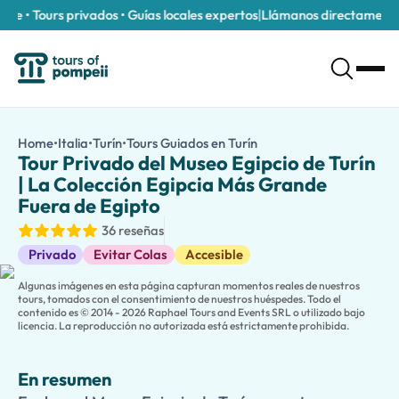
le • Tours privados • Guías locales expertos
|
Llámanos directamente a
Tour Privado del Museo Egipcio de Turín | La Colección Egipcia
/es/tours/tour-privado-del-museo-egipcio-de-turin-la-colec
Home
•
Italia
•
Turín
•
Tours Guiados en Turín
Tour Privado del Museo 
Explora el Museo Egipcio de Turín en un tour privado guiado. D
Tour Privado del Museo Egipcio de Turín
Adéntrate en el fascinante mundo de los faraones en nuestro
To
| La Colección Egipcia Más Grande
Admira estatuas extraordinarias, momias, sarcófagos, papiros, j
Fuera de Egipto
¿Viajas con niños? Elige nuestra
versión apta para niños
, con 
36 reseñas
¿Deseas descubrir más de Turín? Amplía tu experiencia visitan
Tours Guiados
Privado
Evitar Colas
Accesible
Algunas imágenes en esta página capturan momentos reales de nuestros
tours, tomados con el consentimiento de nuestros huéspedes. Todo el
contenido es © 2014 - 2026 Raphael Tours and Events SRL o utilizado bajo
licencia. La reproducción no autorizada está estrictamente prohibida.
En resumen