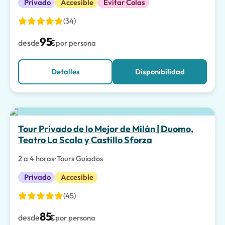
Privado
Accesible
Evitar Colas
(34)
95
desde
€
por persona
Detalles
Disponibilidad
La mejor opción
Tour Privado de lo Mejor de Milán | Duomo,
Teatro La Scala y Castillo Sforza
2 a 4 horas
•
Tours Guiados
Privado
Accesible
(45)
85
desde
€
por persona