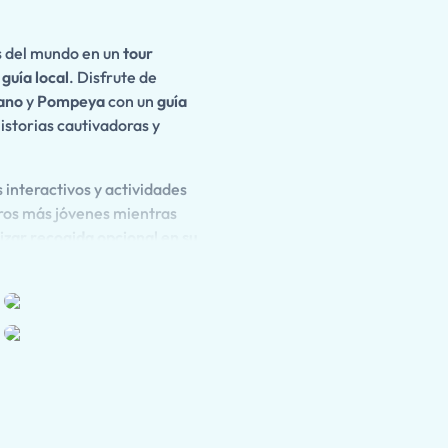
s del mundo en un
tour
guía local
. Disfrute de
ano
y
Pompeya
con un
guía
istorias cautivadoras y
 interactivos y actividades
eros más jóvenes mientras
izar recogida opcional en su
estrés de principio a fin.
uvio
, donde espectaculares
istoria en el año 79 d.C.
na granja de vinos local
,
 en un hermoso entorno
,
cultura
y
flexibilidad
para