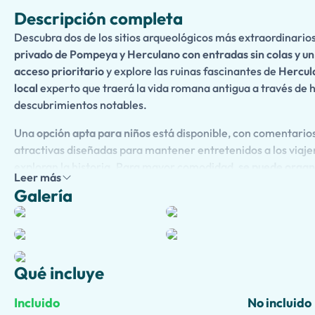
Descripción completa
Descubra dos de los sitios arqueológicos más extraordinario
privado de Pompeya y Herculano con entradas sin colas y un 
acceso prioritario
y explore las ruinas fascinantes de
Hercul
local
experto que traerá la vida romana antigua a través de h
descubrimientos notables.
Una
opción apta para niños
está disponible, con comentarios
atractivas diseñadas para mantener entretenidos a los viaj
exploran la historia. Para mayor comodidad,
se puede organ
Leer más
hotel o puerto de cruceros
, garantizando una experiencia sin 
Galería
Mejore su día con una
visita opcional al cráter del Monte Ves
vistas lo aguardan desde la cumbre del volcán que cambió la h
También puede optar por incluir un
almuerzo tradicional en u
donde saboreará platos regionales auténticos y vinos finos
Qué incluye
campestre.
Incluido
No incluido
Este
tour privado
ofrece la combinación perfecta de
historia